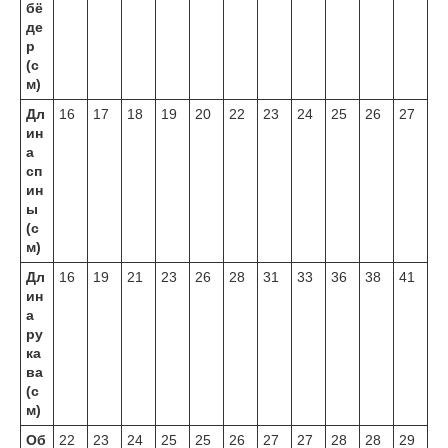
бё
де
р
(с
м)
Дл
16
17
18
19
20
22
23
24
25
26
27
ин
а
сп
ин
ы
(с
м)
Дл
16
19
21
23
26
28
31
33
36
38
41
ин
а
ру
ка
ва
(с
м)
Об
22
23
24
25
25
26
27
27
28
28
29