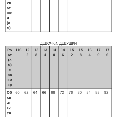
хв
ат
ше
и
(с
м)
ДЕВОЧКИ, ДЕВУШКИ
Ро
116
12
12
13
14
14
15
15
16
17
17
ст
2
8
4
0
6
2
8
4
0
6
(с
м)
=
ра
зм
ер
Об
60
62
64
66
68
72
76
80
84
88
92
хв
ат
гр
уд