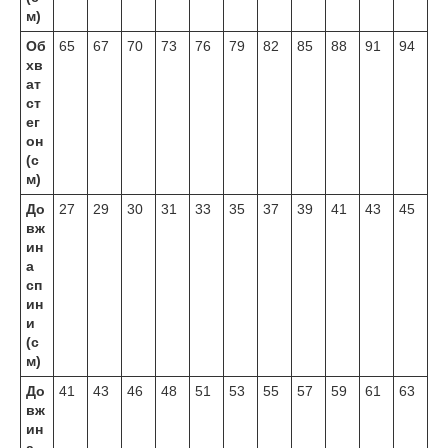
м)
Об
65
67
70
73
76
79
82
85
88
91
94
хв
ат
ст
ег
он
(с
м)
До
27
29
30
31
33
35
37
39
41
43
45
вж
ин
а
сп
ин
и
(с
м)
До
41
43
46
48
51
53
55
57
59
61
63
вж
ин