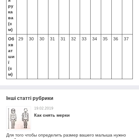
а
ру
ка
ва
(с
м)
Об
29
30
30
31
31
32
33
34
35
36
37
хв
ат
ши
ї
(с
м)
Інші статті рубрики
19.02.2019
Как снять мерки
Для того чтобы определить размер вашего малыша нужно