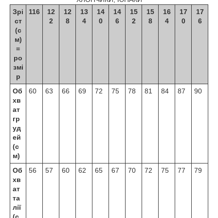
Зрі
116
12
12
13
14
14
15
15
16
17
17
ст
2
8
4
0
6
2
8
4
0
6
(с
м)
=
ро
змі
р
Об
60
63
66
69
72
75
78
81
84
87
90
хв
ат
гр
уд
ей
(с
м)
Об
56
57
60
62
65
67
70
72
75
77
79
хв
ат
та
лії
(с