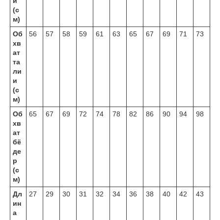
и
(с
м)
Об
56
57
58
59
61
63
65
67
69
71
73
хв
ат
та
ли
и
(с
м)
Об
65
67
69
72
74
78
82
86
90
94
98
хв
ат
бё
де
р
(с
м)
Дл
27
29
30
31
32
34
36
38
40
42
43
ин
а