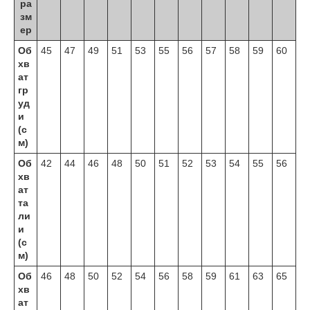
ра
зм
ер
Об
45
47
49
51
53
55
56
57
58
59
60
хв
ат
гр
уд
и
(с
м)
Об
42
44
46
48
50
51
52
53
54
55
56
хв
ат
та
ли
и
(с
м)
Об
46
48
50
52
54
56
58
59
61
63
65
хв
ат