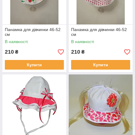
Панамка для дівчинки 46-52
Панамка для дівчинки 46-52
см
см
В наявності
В наявності
210
210
₴
₴
Купити
Купити