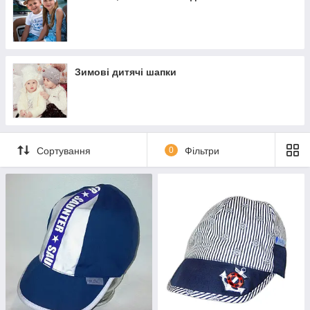
Різноманіття представлених тут моделей підібране з
урахуванням статі дитини, віку та сезону, коли
передбачається носити головний убір.
У нас в наявності:
Зимові дитячі шапки
Зимові шапки вушанки.
Трикотажні шапки.
Легкі косинки та бандани для використання влітку.
Панамки та капелюшки для юних леді.
Сортування
0
Фільтри
Крім того, у цьому розділі є можливість закупити дитячі
шапки разом із шарфами та хомутами. Можна підібрати
продукцію так, щоб вироби поєднувалися між собою. Також
на сайті є комплекти, що складаються з шапки та хомута. Такі
набори будуть мати попит у батьків, які прагнуть одягати
своїх непосид зі смаком.