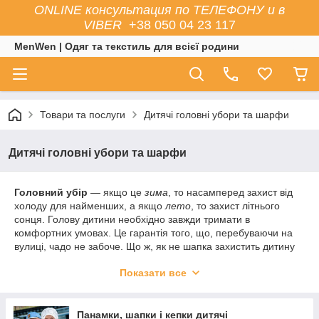
ONLINE консультация по ТЕЛЕФОНУ и в
VIBER
+38 050 04 23 117
MenWen | Одяг та текстиль для всієї родини
Товари та послуги
Дитячі головні убори та шарфи
Дитячі головні убори та шарфи
Головний убір
— якщо це
зима
, то насамперед захист від
холоду для найменших, а якщо
лето
, то захист літнього
сонця. Голову дитини необхідно завжди тримати в
комфортних умовах. Це гарантія того, що, перебуваючи на
вулиці, чадо не забоче. Що ж, як не шапка захистить дитину
від вітру, холоду чи сонячного удару? Цей головний убір
Показати все
просто незамінний не тільки в зимовий мороз, але й у період
міжсезоння або літа. Ці текстильні вироби розрізняються не
тільки за розміром. Вони вирізняються матеріалами та їх
щільністю, а також наявністю утеплення.
Панамки, шапки і кепки дитячі