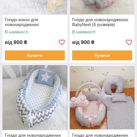
Гніздо-кокон для
Гніздо для новонароджених
новонароджених
BabyNest (6 розмірів)
В наявності
В наявності
900
900
від
₴
від
₴
Купити
Купити
Гніздо для новонароджених
Гніздо для новонароджених