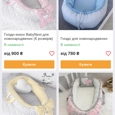
Гніздо-кокон BabyNest для
новонароджених (6 розмірів)
Гніздо для новонароджених
В наявності
В наявності
900
780
від
₴
від
₴
Купити
Купити