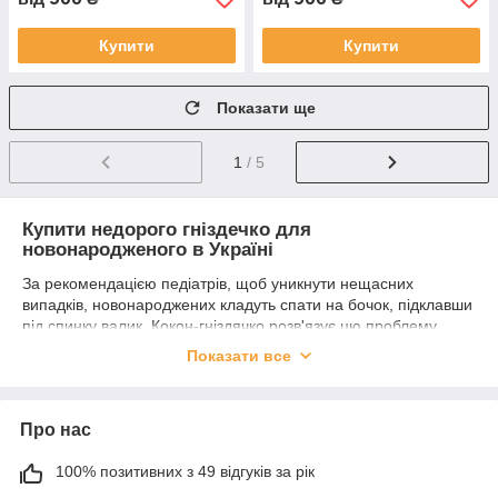
Купити
Купити
Показати ще
1
/ 5
Купити недорого гніздечко для
новонародженого в Україні
За рекомендацією педіатрів, щоб уникнути нещасних
випадків, новонароджених кладуть спати на бочок, підклавши
під спинку валик. Кокон-гніздячко розв'язує цю проблему,
адже його бортики зроблені у формі м'яких і водночас
Показати все
пружних валиків. Також його можна брати із собою в поїздки,
на дачу, гості — більше не потрібно буде турбуватися, куди
укласти малюка, адже його затишне та рідне мініліжечко
Про нас
завжди поруч. Позиціонер з відстібним матрациком і ручками
для перенесення малюка.
100% позитивних з 49 відгуків за рік