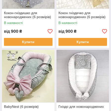
Кокон-гніздишко для
Кокон гніздечко для
новонароджених (6 розмірів)
новонароджених (6 розмірів)
В наявності
В наявності
900
900
від
₴
від
₴
Купити
Купити
BabyNest (6 розмірів)
Гніздо для новонароджених