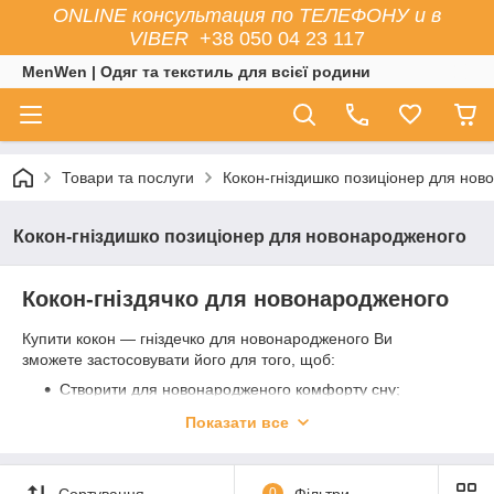
ONLINE консультация по ТЕЛЕФОНУ и в
VIBER
+38 050 04 23 117
MenWen | Одяг та текстиль для всієї родини
Товари та послуги
Кокон-гніздишко позиціонер для нов
Кокон-гніздишко позиціонер для новонародженого
Кокон-гніздячко для новонародженого
Купити кокон — гніздечко для новонародженого Ви
зможете застосовувати його для того, щоб:
Створити для новонародженого комфорту сну;
Забезпечити сон у положенні на боці, що настійно
Показати все
рекомендується дітям зі схильністю до зригувань;
Мати безпечну можливість спати разом із малюком;
Сортування
0
Фільтри