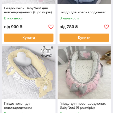
Гніздо-кокон BabyNest для
новонароджених (6 розмірів)
Гніздо для новонароджених
В наявності
В наявності
900
780
від
₴
від
₴
Купити
Купити
Гніздо-кокон для
Гніздо для новонароджених
новонароджених
BabyNest (6 розмірів)