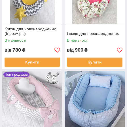
Кокон для новонароджених
(5 розмірів)
Гніздо для новонароджених
В наявності
В наявності
780
900
від
₴
від
₴
Купити
Купити
Топ продажів