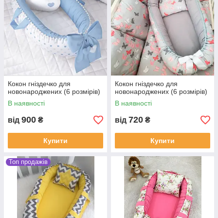
Кокон гніздечко для
Кокон гніздечко для
новонароджених (6 розмірів)
новонароджених (6 розмірів)
В наявності
В наявності
900
720
від
₴
від
₴
Купити
Купити
Топ продажів