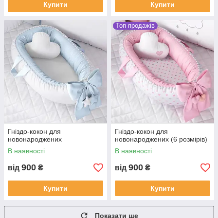
Купити
Купити
Топ продажів
Гніздо-кокон для
Гніздо-кокон для
новонароджених
новонароджених (6 розмірів)
В наявності
В наявності
900
900
від
₴
від
₴
Купити
Купити
Показати ще