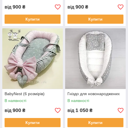
900
900
від
₴
від
₴
Купити
Купити
BabyNest (6 розмірів)
Гніздо для новонароджених
В наявності
В наявності
900
1 050
від
₴
від
₴
Купити
Купити