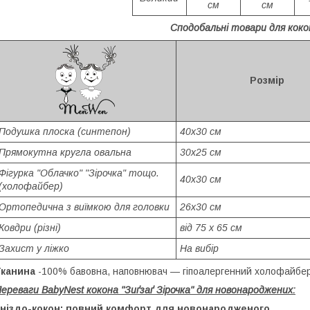
см
см
Сподобальні товари для коко
Розмір
Подушка плоска (синтепон)
40х30 см
Прямокутна кругла овальна
30х25 см
Фігурка "Облачко" "Зірочка" тощо.
40х30 см
(холофайбер)
Ортопедична з виїмкою для головки
26х30 см
Ковдри (різні)
від 75 х 65 см
Захист у ліжко
На вибір
Тканина
-100% бавовна, наповнювач — гіпоалергенний холофайбер
ереваги BabyNest кокона "Зиґзаґ Зірочка" для новонароджених:
Гніздо-кокон: повний комфорт для новонародженого