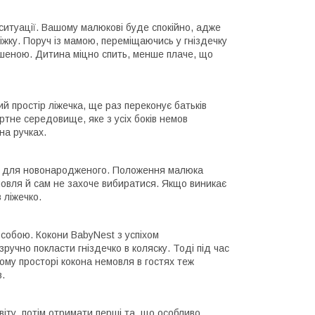
 ситуації. Вашому малюкові буде спокійно, адже
ліжку. Поруч із мамою, переміщаючись у гніздечку
ишеною. Дитина міцно спить, менше плаче, що
 простір ліжечка, ще раз переконує батьків
тне середовище, яке з усіх боків немов
на ручках.
ою для новонародженого. Положення малюка
мовля й сам не захоче вибиратися. Якщо виникає
 ліжечко.
 собою. Кокони BabyNest з успіхом
ручно покласти гніздечко в коляску. Тоді під час
ому просторі кокона немовля в гостях теж
.
іту, потім отримати перші та, що особливо