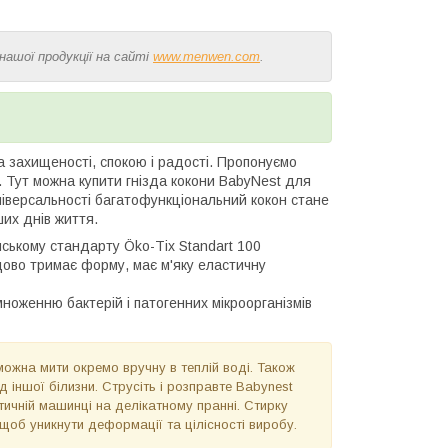
нашої продукції на сайті
www.menwen.com
.
 захищеності, спокою і радості. Пропонуємо
и. Тут можна купити гнізда кокони BabyNest для
ніверсальності багатофункціональний кокон стане
их днів життя.
йському стандарту Ökо-Тіх Stаndаrt 100
дово тримає форму, має м'яку еластичну
ноженню бактерій і патогенних мікроорганізмів
можна мити окремо вручну в теплій воді. Також
 іншої білизни. Струсіть і розправте Ваbynest
тичній машинці на делікатному пранні. Стирку
 щоб уникнути деформації та цілісності виробу.