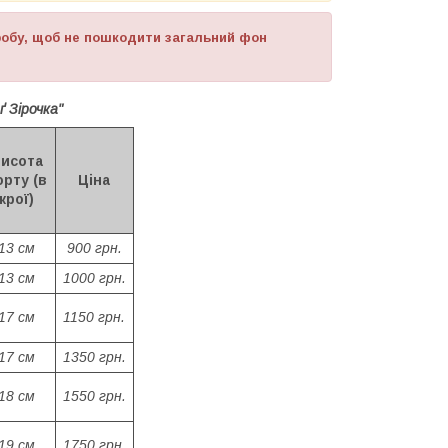
робу, щоб не пошкодити загальний фон
ґ Зірочка"
исота
орту (в
Ціна
крої)
13 см
900 грн.
13 см
1000 грн.
17 см
1150 грн.
17 см
1350 грн.
18 см
1550 грн.
19 см
1750 грн.