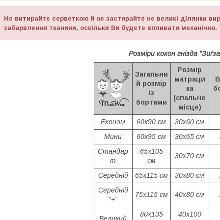
Не витирайте серветкою й не застирайте не великі ділянки ви
забарвлення тканини, оскільки Ви будете впливати механічно.
Розміри кокон гнізда "Зиґза
Розмір
Загальни
матраци
В
й розмір
ка
б
із
(спальне
бортами
місце)
Економ
60х90 см
30х60 см
Мини
60х95 см
30х65 см
Стандар
65х105
30х70 см
т
см
Середній
65х115 см
30х80 см
Середній
75х115 см
40х80 см
"+"
80х135
40х100
Великий