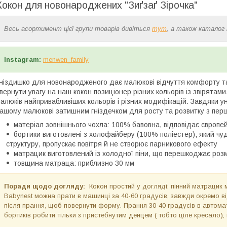
Кокон для новонароджених "Зиґзаґ Зірочка"
Весь асортимент цієї групи товарів дивіться
тут
, а також каталог 
Instagram:
menwen_family
ніздишко для новонародженого дає малюкові відчуття комфорту та
вернути увагу на наш кокон позиціонер різних кольорів із звірятам
алюків найпривабливіших кольорів і різних модифікацій. Завдяки у
ашому малюкові затишним гніздечком для росту та розвитку з перш
матеріал зовнішнього чохла: 100% бавовна, відповідає європе
бортики виготовлені з холофайберу (100% поліестер), який чу
структуру, пропускає повітря й не створює парникового ефекту
матрацик виготовлений із холодної піни, що перешкоджає розм
товщина матраца: приблизно 30 мм
Поради щодо догляду:
Кокон простий у догляді: пінний матрацик 
Ваbynest можна прати в машинці за 40-60 градусів, завжди окремо від
після прання, щоб повернути форму. Прання 30-40 градусів в автома
бортиків робити тільки з пристебнутим денцем ( тобто ціле кресало),