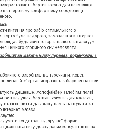
 використовують бортик кокона для початківця
, що в створеному комфортному середовищі
еного.
ника
ати питання про вибір оптимального з
м, варто було недорого, замовлення в інтернет-
дповідає будь-який товар із нашого каталогу, у
ня і нічного спокійного сну немовляти.
иробництва мають низку переваг, порівнюючи з
фабричного виробництва Туреччини, Кореї,
не линяє й зберігає яскравість забарвлення після
оштують дешевше. Холофайбер запобігає появі
жності подушок, бортиків, коконів для малюків;
у етапі пошиття дає змогу нам гарантувати за
о інтернет-магази.
бництва
одумати всі деталі: від зручної форми
і цікаві питання у досвідчених консультантів по