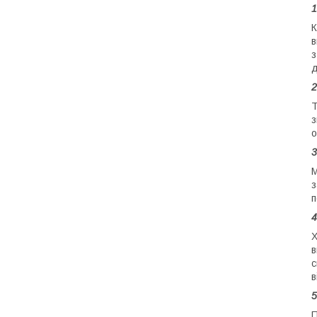
1
К
в
з
д
Т
з
о
3
М
з
п
4
Х
в
с
в
5
П