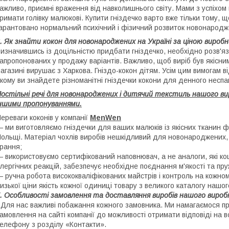
ажливо, приємні враження від навколишнього світу. Мами з успіхом
римати голівку малюкові. Купити гніздечко варто вже тільки тому
арантовано нормальний психічний і фізичний розвиток новонародж
. Як знайти кокон для новонароджених на Україні за ціною вироб
изначившись із доцільністю придбати гніздечко, необхідно розв'яз
апропонованих у продажу варіантів. Важливо, щоб виріб був якісни
агазині вирушає з Харкова. Гніздо-кокон дітям. Усім цим вимогам ві
кому ви знайдете різноманітні гніздечки кокони для денного неспан
остільні речі для новонароджених і дитячий текстиль нашого в
ншими пропонуваннями.
ереваги коконів у компанії
MenWen
 ми виготовляємо гніздечки для ваших малюків із якісних тканин 
ольщі. Матеріал чохлів виробів нешкідливий для новонароджених, 
рання;
 використовуємо сертифікований наповнювач, а не аналоги, які к
лергічних реакцій, забезпечує необхідне поєднання м'якості та пру
 ручна робота висококваліфікованих майстрів і контроль на кожном
изької ціни якість кожної одиниці товару з великого каталогу нашог
. Особливості замовлення та доставляння виробів нашого виро
 Для нас важливі побажання кожного замовника. Ми намагаємося пр
амовлення на сайті компанії до можливості отримати відповіді на вс
елефону з розділу «Контакти».