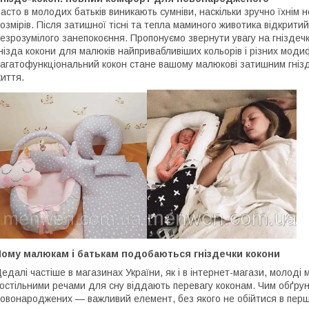
асто в молодих батьків виникають сумніви, наскільки зручно їхнім
озмірів. Після затишної тісні та тепла маминого животика відкрити
езрозумілого занепокоєння. Пропонуємо звернути увагу на гнізде
нізда кокони для малюків найпривабливіших кольорів і різних модиф
агатофункціональний кокон стане вашому малюкові затишним гнізд
иття.
Чому малюкам і батькам подобаються гніздечки кокони
едалі частіше в магазинах України, як і в інтернет-магази, молоді
остільними речами для сну віддають перевагу коконам. Чим обґрун
овонароджених — важливий елемент, без якого не обійтися в перші