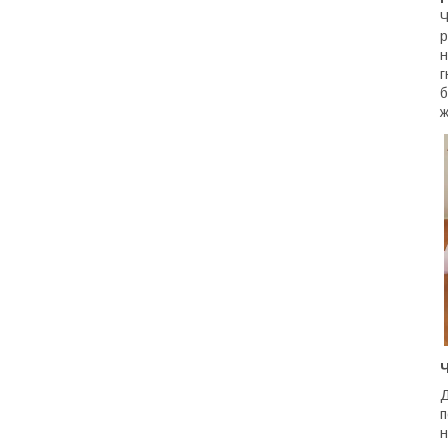
Ч
р
н
г
б
ж
Д
п
н