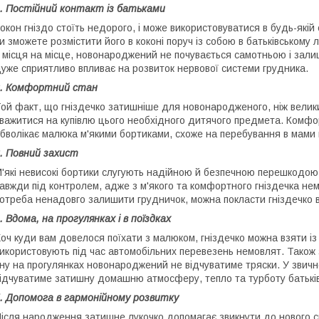
. Постійний контакт із батьками
окон гніздо стоїть недорого, і може використовуватися в будь-якій
и зможете розмістити його в коконі поруч із собою в батьківському 
 місця на місце, новонароджений не почувається самотньою і зал
уже сприятливо впливає на розвиток нервової системи грудника.
2. Комфортний стан
ой факт, що гніздечко затишніше для новонародженого, ніж великий
важитися на купівлю цього необхідного дитячого предмета. Комфор
бволікає малюка м'якими бортиками, схоже на перебування в мами 
. Повний захист
'які невисокі бортики слугують надійною й безпечною перешкод
авжди під контролем, адже з м'якого та комфортного гніздечка не
отреба ненадовго залишити грудничок, можна покласти гніздечко в
. Вдома, на прогулянках і в поїздках
оч куди вам довелося поїхати з малюком, гніздечко можна взяти із
икористовують під час автомобільних перевезень немовлят. Також з
ну на прогулянках новонароджений не відчуватиме тряски. У звичн
ідчуватиме затишну домашню атмосферу, тепло та турботу батьків
. Допомога в гармонійному розвитку
ісля народження затишне лукочко допомагає звикнути до нового св