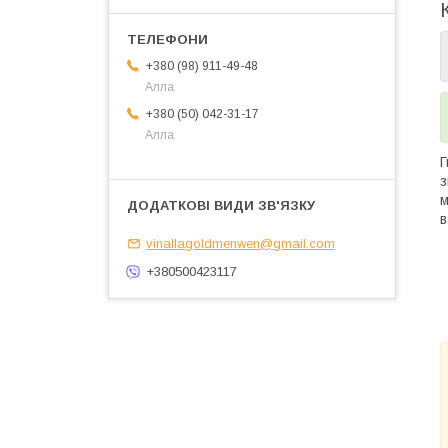
+380 (98) 911-49-48
Алла
+380 (50) 042-31-17
Алла
Г
з
м
в
vinallagoldmenwen@gmail.com
+380500423117