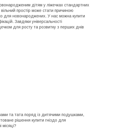
 новонародженим дітям у ліжечках стандартних
й вільний простір може стати причиною
чко для новонароджених. У нас можна купити
ікацій. Завдяки універсальності
ечком для росту та розвитку з перших днів
 мами та тата поряд із дитячими подушками,
товане рішення купити гніздо для
 місяці?