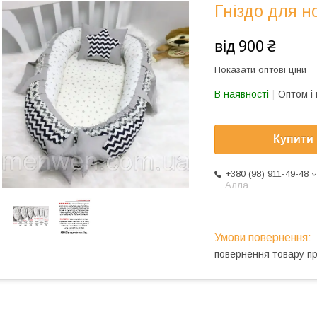
Гніздо для н
від
900 ₴
Показати оптові ціни
В наявності
Оптом і 
Купити
+380 (98) 911-49-48
Алла
повернення товару п