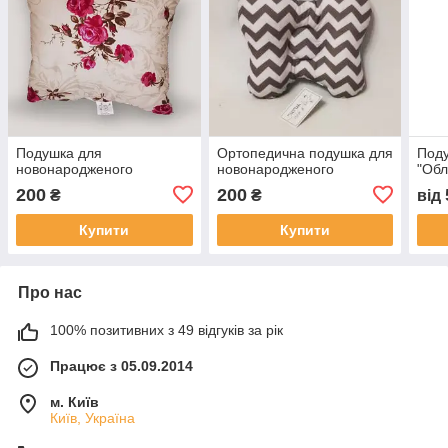
Подушка для
Ортопедична подушка для
Поду
новонародженого
новонародженого
"Обл
200
200
₴
₴
від
Купити
Купити
Про нас
100% позитивних з 49 відгуків за рік
Працює з 05.09.2014
м. Київ
Київ, Україна