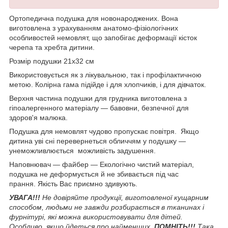
Ортопедична подушка для новонароджених. Вона
виготовлена з урахуванням анатомо-фізіологічних
особливостей немовлят, що запобігає деформації кісток
черепа та хребта дитини.
Розмір подушки 21х32 см
Використовується як з лікувальною, так і профілактичною
метою. Колірна гама підійде і для хлопчиків, і для дівчаток.
Верхня частина подушки для грудника виготовлена з
гіпоалергенного матеріалу — бавовни, безпечної для
здоров'я малюка.
Подушка для немовлят чудово пропускає повітря. Якщо
дитина уві сні перевернеться обличчям у подушку —
унеможливлюється можливість задушення.
Наповнювач — файбер — Екологічно чистий матеріал,
подушка не деформується й не збивається під час
прання. Якість Вас приємно здивують.
УВАГА!!!
Не довіряйте продукції, виготовленої кущарним
способом, людьми не завжди розбирається в тканинах і
фурнітурі, які можна використовувати для дітей.
Особливо, якщо йдеться про найменших.
ПОМНІТЬ!!!
Така