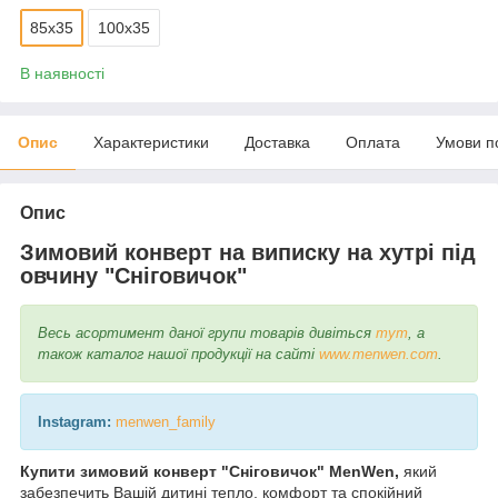
85х35
100х35
В наявності
Опис
Характеристики
Доставка
Оплата
Умови п
Опис
Зимовий конверт на виписку на хутрі під
овчину "Сніговичок"
Весь асортимент даної групи товарів дивіться
тут
, а
також каталог нашої продукції на сайті
www.menwen.com
.
Instagram:
menwen_family
Купити зимовий конверт "Сніговичок" MenWen,
який
забезпечить Вашій дитині тепло, комфорт та спокійний