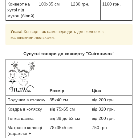
Конверт на
100x35 см
1230 грн.
1160 грн.
хутрі під
мутон (білий)
Увага!
Конверт так само підходить для колясок з
маленькими люльками.
Супутні товари до конверту "Сніговичок"
Розмір
Ціна
Подушки в коляску
35x40 см
від 200 грн.
Ковдра в коляску
від 75x65 см
від 320 грн.
Тепла шапка
від 38 до 52 см
від 200 грн.
Матрас в колясці
78x35x5 см
750 грн.
(параллон+