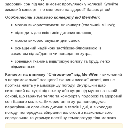
здоровий сон під час зимових прогулянок у колясці! Купуйте
зимовий конверт - не економте на здоров'ї Ваших діток!
Особливість зимового конверту від MenWen:
можна використовувати як конверт (спальний мішок);
підходить для всіх типів дитячих колясок;
можна використовувати для санок;
оснащений надійною застібкою-блискавкою із
захистом від заїдання чи попадання хутра;
зовнішня тканина відштовхує вологу та бруд, легко
відмивається;
Конверт на виписку "Сніговичок" від MenWen
- виконаний
з непромокальної плащової тканини високої якості, яка не
протікає навіть у наймокришу погоду! Внутрішній шар
виконаний на хутрі під овчину або хутро під мутон на тканій
основі, що гарантує тепло та комфорт у подорожі та здоровий
сон Вашого малюка.Використання хутра попереджає
перегрівання організму дитини в тепліші дні, а в холодну
погоду, попереджає вбирання вологості з навколишнього
середовища та утримує постійну температуру тіла малюка.