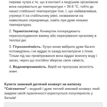
переваг хутра є те, що в контакті з людським організмом
вона нагрівається до температури + 36.6 °C, тобто до
нашої стабільної температури тіла. І, що найважливіше,
утримує її на стабільному рівні, незважаючи на
навколишнє середовище, навіть при дуже низьких
температурах.
Термоізолятор.
Конвертик попереджають
переохолодження взимку або перегрівання організму в
тепліші дні.
Гігроскопічність.
Хутро може ввібрати дуже багато
потовиділень і не віддає їх назад контактуючи з тілом.
Тільки під час провітрювання вона віддає всмокту воду і
запах, через що постійно зберігає свою свіжість.
Водонепроникність.
Виріб не пропускає вологість
зовні.
Купити зимовий дитячий конверт на виписку
"Сніговичок" -
модний і дуже теплий зимовий конверт, який
завдяки своїй практичності користується популярністю у
батьків!