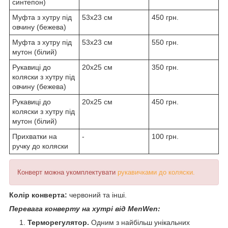
синтепон)
Муфта з хутру під
53х23 см
450 грн.
овчину (бежева)
Муфта з хутру під
53х23 см
550 грн.
мутон (білий)
Рукавиці до
20х25 см
350 грн.
коляски з хутру під
овчину (бежева)
Рукавиці до
20х25 см
450 грн.
коляски з хутру під
мутон (білий)
Прихватки на
-
100 грн.
ручку до коляски
Конверт можна укомплектувати
рукавичками до коляски.
Колір конверта:
червоний та інші.
Перевага конверту на хутрі від MenWen:
Терморегулятор.
Одним з найбільш унікальних