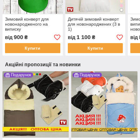
Зимовий конверт для
Дитячій зимовий конверт
Зимо
новонародженого на
для новонароджених (3 в
випи
виписку
1)
нов
900
1 100
від
₴
від
₴
від
Купити
Купити
Акційні пропозиції та новинки
Подарунок
Подарунок