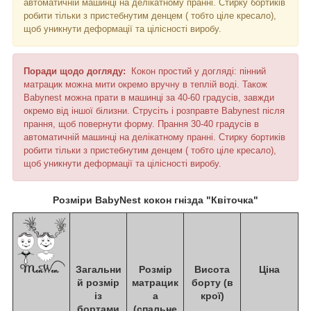
автоматичній машинці на делікатному пранні. Стирку бортиків
робити тільки з пристебнутим денцем ( тобто ціле кресало),
щоб уникнути деформації та цілісності виробу.
Поради щодо догляду:
Кокон простий у догляді: пінний
матрацик можна мити окремо вручну в теплій воді. Також
Ваbynest можна прати в машинці за 40-60 градусів, завжди
окремо від іншої білизни. Струсіть і розправте Ваbynest після
прання, щоб повернути форму. Прання 30-40 градусів в
автоматичній машинці на делікатному пранні. Стирку бортиків
робити тільки з пристебнутим денцем ( тобто ціле кресало),
щоб уникнути деформації та цілісності виробу.
Розміри BabyNest кокон гнізда "Квіточка"
Загальни
Розмір
Висота
Ціна
й розмір
матрацик
борту (в
із
а
крої)
бортами
(спальне