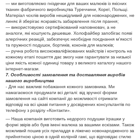
— ми виготовляємо гніздечки для ваших малюків із якісних
тканин фабричного виробництва Туреччини, Кореї, Польщі.
Матеріал чохлів виробів нешкідливий для новонароджених, не
линяє й зберігає яскравість забарвлення після прання;
— використовуємо сертифікований наповнювач, а не
аналоги, які коштують дешевше. Холофайбер запобігає появі
алергічних реакцій, забезпечує необхідне поєднання м'якості
та пружності подушок, бортиків, коконів для малюків;
— ручна робота висококваліфікованих майстрів і контроль на
кожному етапі пошиття дає змогу нам гарантувати за низької
ціни якість кожної одиниці товару з великого каталогу нашого
інтернет-магази.
7. Особливості замовлення та доставляння виробів
нашого виробництва
- Для нас важливі побажання кожного замовника. Ми
намагаємося продумати всі деталі: від зручної форми
замовлення на сайті компанії до можливості отримати
відповіді на всі цікаві питання у досвідчених консультантів по
телефону з розділу «Контакти».
— Наша компанія виготовить недорого подушки іграшки у
формі звірів або букв імені малюка за вашими ескізами. Також
можливий пошив усіх приладдя в ліжечко новонародженого за
прийнятною ціною в одній колірній гамі, що відповідає стилю