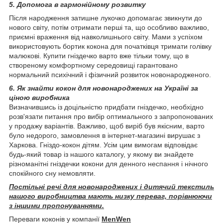
5. Допомога в гармонійному розвитку
Після народження затишне лукочко допомагає звикнути до
нового світу, потім отримати перші та, що особливо важливо,
приємні враження від навколишнього світу. Мами з успіхом
використовують бортик кокона для початківця тримати голівку
малюкові. Купити гніздечко варто вже тільки тому, що в
створеному комфортному середовищі гарантовано
нормальний психічний і фізичний розвиток новонародженого.
6. Як знайти кокон для новонароджених на Україні за
ціною виробника
Визначившись із доцільністю придбати гніздечко, необхідно
розв'язати питання про вибір оптимального з запропонованих
у продажу варіантів. Важливо, щоб виріб був якісним, варто
було недорого, замовлення в інтернет-магазині вирушає з
Харкова. Гніздо-кокон дітям. Усім цим вимогам відповідає
будь-який товар із нашого каталогу, у якому ви знайдете
різноманітні гніздечки кокони для денного неспання і нічного
спокійного сну немовляти.
Постільні речі для новонароджених і дитячий текстиль
нашого виробництва мають низку переваг, порівнюючи
з іншими пропонуваннями.
Переваги коконів у компанії
MenWen