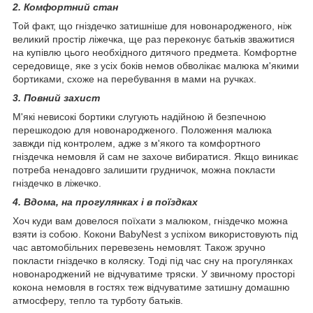
2. Комфортний стан
Той факт, що гніздечко затишніше для новонародженого, ніж
великий простір ліжечка, ще раз переконує батьків зважитися
на купівлю цього необхідного дитячого предмета. Комфортне
середовище, яке з усіх боків немов обволікає малюка м'якими
бортиками, схоже на перебування в мами на ручках.
3. Повний захист
М'які невисокі бортики слугують надійною й безпечною
перешкодою для новонародженого. Положення малюка
завжди під контролем, адже з м'якого та комфортного
гніздечка немовля й сам не захоче вибиратися. Якщо виникає
потреба ненадовго залишити грудничок, можна покласти
гніздечко в ліжечко.
4. Вдома, на прогулянках і в поїздках
Хоч куди вам довелося поїхати з малюком, гніздечко можна
взяти із собою. Кокони BabyNest з успіхом використовують під
час автомобільних перевезень немовлят. Також зручно
покласти гніздечко в коляску. Тоді під час сну на прогулянках
новонароджений не відчуватиме тряски. У звичному просторі
кокона немовля в гостях теж відчуватиме затишну домашню
атмосферу, тепло та турботу батьків.