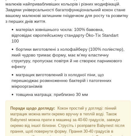
малюків найпривабливіших кольорів і різних модифікацій.
Завдяки універсальності багатофункціональний кокон стане
вашому малюкові затишним гніздечком для росту та розвитку
з перших днів життя.
матеріал зовнішнього чохла: 100% бавовна,
відповідає європейському стандарту Ökо-Тіх Stаndаrt
100
бортики виготовлені з холофайберу (100% поліестер),
який чудово тримає форму, має м'яку еластичну
структуру, пропускає повітря й не створює парникового
ефекту
матрацик виготовлений із холодної піни, що
перешкоджає розмноженню бактерій і патогенних
мікроорганізмів
товщина матраца: приблизно 30 мм
Поради щодо догляду:
Кокон простий у догляді: пінний
матрацик можна мити окремо вручну в теплій воді. Також
Ваbynest можна прати в машинці за 40-60 градусів, завжди
окремо від іншої білизни. Струсіть і розправте Ваbynest після
прання, щоб повернути форму. Прання 30-40 градусів в