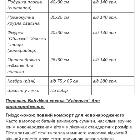
Подушка плоска
40х30 см
від 140 грн.
(синтепон)
Прямокутна
30х25 см
від 140 грн.
кругла овальна
Фігурка
40х30 см
від 140 грн.
"Облачко" "Зірочка
" тощо.
(холофайбер)
Ортопедична з
26х30 см
від 140 грн.
виїмкою для
головки
Ковдри (різні)
від 75 х 65 см
від 280 грн.
Захист у ліжко
На вибір
-
Переваги BabyNest кокона "Квіточка" для
новонароджених:
Гніздо-кокон: повний комфорт для новонародженого
Часто в молодих батьків виникають сумніви, наскільки зручно
їхнім новонародженим дітям у ліжечках стандартних розмірів.
Після затишної тісні та тепла маминого животика відкритий
вільний простір може стати причиною незрозумілого