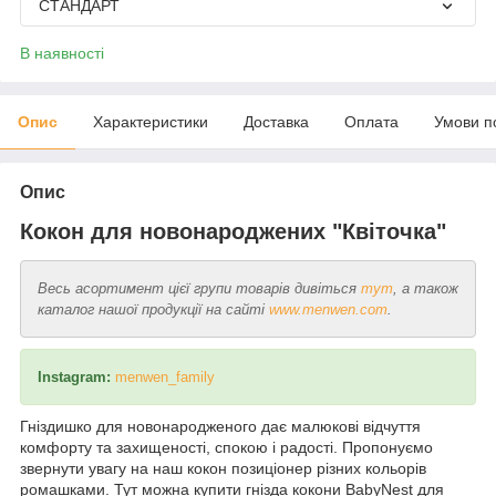
СТАНДАРТ
В наявності
Опис
Характеристики
Доставка
Оплата
Умови п
Опис
Кокон для новонароджених "Квіточка"
Весь асортимент цієї групи товарів дивіться
тут
, а також
каталог нашої продукції на сайті
www.menwen.com
.
Instagram:
menwen_family
Гніздишко для новонародженого дає малюкові відчуття
комфорту та захищеності, спокою і радості. Пропонуємо
звернути увагу на наш кокон позиціонер різних кольорів
ромашками. Тут можна купити гнізда кокони BabyNest для