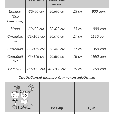
місце)
Економ
60х90 см
30х60 см
13 см
900 грн.
(без
бантика)
Мини
60х95 см
30х65 см
13 см
1000 грн.
Стандар
65х105 см
30х70 см
17 см
1150 грн.
т
Середній
65х115 см
30х80 см
17 см
1350 грн.
Середній
75х115 см
40х80 см
18 см
1550 грн.
"+"
Великий
80х135 см
40х100 см
19 см
1750 грн.
Сподобальні товари для кокон-гніздишки
Розмір
Ціна