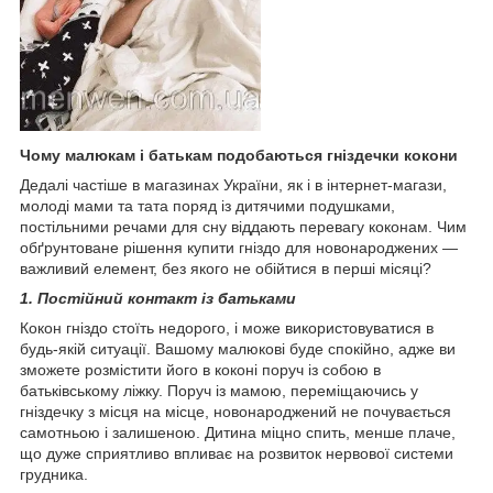
Чому малюкам і батькам подобаються гніздечки кокони
Дедалі частіше в магазинах України, як і в інтернет-магази,
молоді мами та тата поряд із дитячими подушками,
постільними речами для сну віддають перевагу коконам. Чим
обґрунтоване рішення купити гніздо для новонароджених —
важливий елемент, без якого не обійтися в перші місяці?
1. Постійний контакт із батьками
Кокон гніздо стоїть недорого, і може використовуватися в
будь-якій ситуації. Вашому малюкові буде спокійно, адже ви
зможете розмістити його в коконі поруч із собою в
батьківському ліжку. Поруч із мамою, переміщаючись у
гніздечку з місця на місце, новонароджений не почувається
самотньою і залишеною. Дитина міцно спить, менше плаче,
що дуже сприятливо впливає на розвиток нервової системи
грудника.