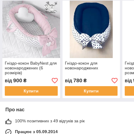
Гніздо-кокон BabyNest для
Гніздо-кокон для
Гніз
новонароджених (6
новонароджених
ново
розмірів)
розм
900
780
від
₴
від
₴
від
Купити
Купити
Про нас
100% позитивних з 49 відгуків за рік
Працює з 05.09.2014