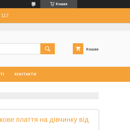
Кошик
 117
Кошик
ТІ
КОНТАКТИ
ове плаття на дівчинку від