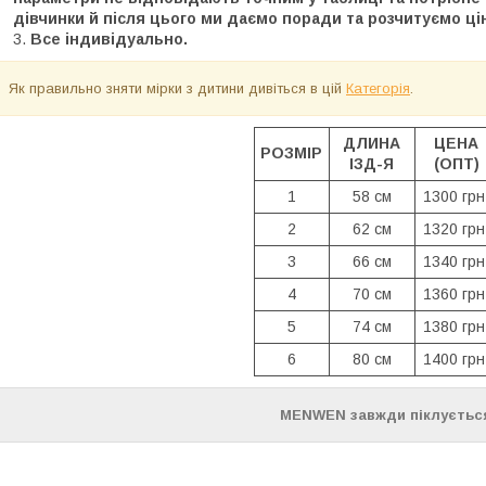
дівчинки й після цього ми даємо поради та розчитуємо ці
Все індивідуально.
Як правильно зняти мірки з дитини дивіться в цій
Категорія
.
ДЛИНА
ЦЕНА
РОЗМІР
ІЗД-Я
(ОПТ)
1
58 см
1300 грн
2
62 см
1320 грн
3
66 см
1340 грн
4
70 см
1360 грн
5
74 см
1380 грн
6
80 см
1400 грн
MENWEN завжди піклується