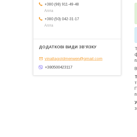
+380 (98) 911-49-48
Алла
+380 (50) 042-31-17
Алла
Т
ф
vinallagoldmenwen@gmail.com
п
+380500423117
В
т
П
п
У
з