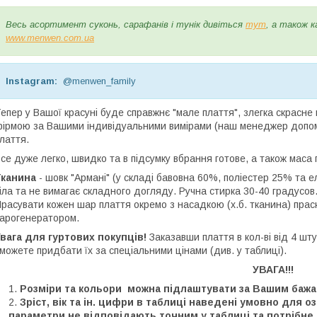
Весь асортимент суконь, сарафанів і тунік дивіться
тут
, а також к
www.menwen.com.ua
Instagram:
@menwen_family
епер у Вашої красуні буде справжнє "мале плаття", злегка скрас
ірмою за Вашими індивідуальними вимірами (наш менеджер допом
лаття.
се дуже легко, швидко та в підсумку вбрання готове, а також маса
Тканина
- шовк "Армані" (у складі бавовна 60%, поліестер 25% та 
іла та не вимагає складного догляду. Ручна стирка 30-40 градусов
расувати кожен шар плаття окремо з насадкою (х.б. тканина) пра
арогенератором.
вага для гуртових покупців!
Заказавши плаття в кол-ві від 4 шт
можете придбати їх за спеціальними цінами (див. у таблиці).
УВАГА!!!
Розміри та кольори можна підлаштувати за Вашим бажа
Зріст, вік та ін. цифри в таблиці наведені умовно для 
параметри не відповідають точним у таблиці та потрібне 