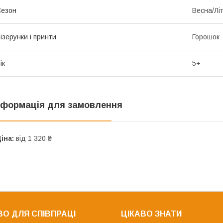
Сезон
Весна/Лі
ізерунки і принти
Горошок
ік
5+
нформація для замовлення
іна:
від 1 320 ₴
О ДЛЯ СПІВПРАЦІ
ЦІКАВО ЗНАТИ