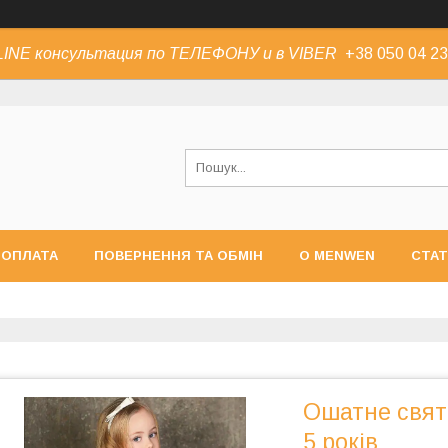
INE консультация по ТЕЛЕФОНУ и в VIBER
+38 050 04 23
 ОПЛАТА
ПОВЕРНЕННЯ ТА ОБМІН
О MENWEN
СТАТ
Ошатне святк
5 років