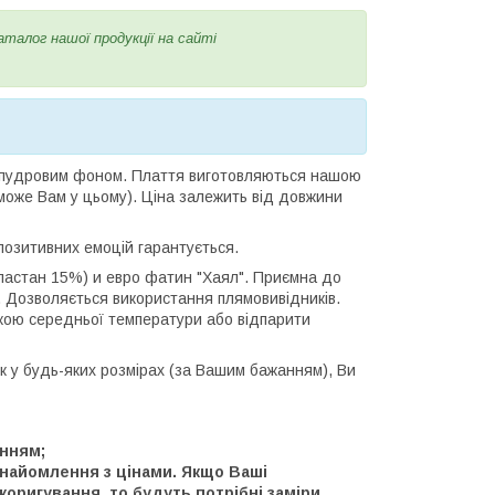
аталог нашої продукції на сайті
не пудровим фоном. Плаття виготовляються нашою
оже Вам у цьому). Ціна залежить від довжини
 позитивних емоцій гарантується.
еластан 15%) и евро фатин "Хаял". Приємна до
. Дозволяється використання плямовивідників.
скою середньої температури або відпарити
ук у будь-яких розмірах (за Вашим бажанням), Ви
нням;
ознайомлення з цінами. Якщо Ваші
коригування, то будуть потрібні заміри