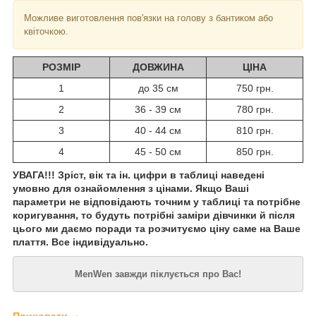
Можливе виготовлення пов'язки на голову з бантиком або
квіточкою.
РОЗМІР
ДОВЖИНА
ЦІНА
1
до 35 см
750 грн.
2
36 - 39 см
780 грн.
3
40 - 44 см
810 грн.
4
45 - 50 см
850 грн.
УВАГА!!! Зріст, вік та ін. цифри в таблиці наведені
умовно для ознайомлення з цінами. Якщо Ваші
параметри не відповідають точним у таблиці та потрібне
коригування, то будуть потрібні заміри дівчинки й після
цього ми даємо поради та розчитуємо ціну саме на Ваше
плаття. Все індивідуально.
MenWen завжди піклується про Вас!