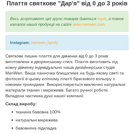
Плаття святкове "Дар'я" від 0 до 3 років
Весь асортимент цієї групи товарів дивіться
тут
, а також
каталог нашої продукції на сайті
www.menwen.com
.
Instagram:
menwen_family
Святкове пишне плаття для дівчинки від 0 до 3 років
виготовлене в дворянському стилі. Плаття виготовить під
кожну дівчинку індивідуально наша дизайнерська студія
MenWen. Ваша панночка блищатиме на будь-якому святі та
фотосесії в цьому елітному платті бірюзового кольору з
ніжними трояндами. Використовуються виключно натуральні
матеріали тканин і мереживів. Багато ручної роботи.
Вкладена частинка душі нашої компанії.
Склад виробу:​
тканина бавовна 100%
натуральні мережива
бавовняна підкладка