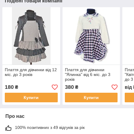
Подібні товари компанії
Плаття для дівчинки від 12
Плаття для дівчинки
Плат
міс. до 3 років
"Ялинка" від 6 міс. до 3
"Квіт
років
до 3
180
380
₴
₴
від
Купити
Купити
Про нас
100% позитивних з 49 відгуків за рік