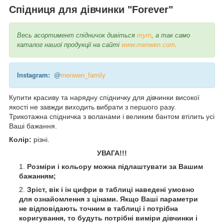
Спідниця для дівчинки "Forever"
Весь асортимент спідничок дивіться
тут
, а так само
каталог нашої продукції на сайті
www.menwen.com
.
Instagram:
@
menwen_family
Купити красиву та нарядну спідничку для дівчинки високої
якості не завжди виходить вибрати з першого разу.
Трикотажна спідничка з воланами і великим бантом втілить усі
Ваші бажання.
Колір:
різні.
УВАГА!!!
Розміри і кольору можна підлаштувати за Вашим
бажанням;
Зріст, вік і ін цифри в таблиці наведені умовно
для ознайомлення з цінами. Якщо Ваші параметри
не відповідають точним в таблиці і потрібна
коригування, то будуть потрібні виміри дівчинки і