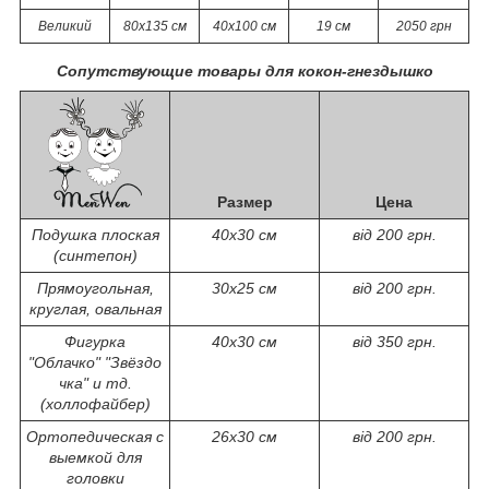
Великий
80х135 см
40х100 см
19 см
2050 грн
Сопутствующие товары для кокон-гнездышко
Размер
Цена
Подушка плоская
40х30 см
від 200 грн.
(синтепон)
Прямоугольная,
30х25 см
від 200 грн.
круглая, овальная
Фигурка
40х30 см
від 350 грн.
"Облачко" "Звёздо
чка" и тд.
(холлофайбер)
Ортопедическая с
26х30 см
від 200 грн.
выемкой для
головки