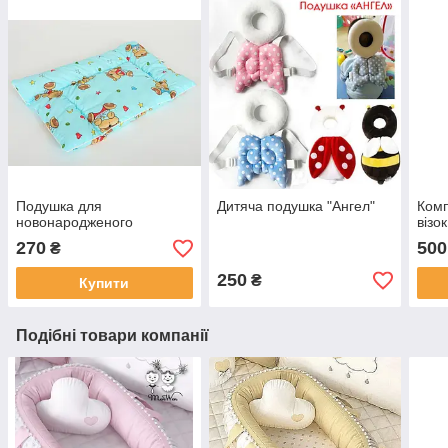
Подушка для
Дитяча подушка "Ангел"
Комп
новонародженого
візок
270
500
₴
250
₴
Купити
Подібні товари компанії