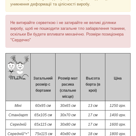
уникнення деформації та цілісності виробу.
Не витирайте серветкою і не затирайте не великі ділянки
виробу, щоб не пошкодити загальне тло забарвлення тканини,
оскільки Ви будете впливати механічно. Розміри позиціонера
"Сердечко"
Загальний
Розмір мат
Высота
Ціна
розмір с
расика
борта (в
бортами
(спальне
крої)
місце)
Міні
60х95 см
30х65 см
13 см
1250 грн.
Стандарт
65х105 см
30х70 см
17 см
1400 грн.
Середній
65х115 см
30х80 см
17 см
1600 грн.
Середній
"+"
75х115 см
40х80 см
18 см
1800 грн.