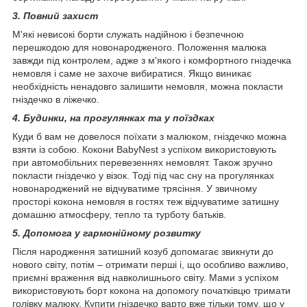
3. Повний захист
М'які невисокі борти служать надійною і безпечною
перешкодою для новонародженого. Положення малюка
завжди під контролем, адже з м'якого і комфортного гніздечка
немовля і саме не захоче вибиратися. Якщо виникає
необхідність ненадовго залишити немовля, можна покласти
гніздечко в ліжечко.
4. Будинки, на прогулянках та у поїздках
Куди б вам не довелося поїхати з малюком, гніздечко можна
взяти із собою. Кокони BabyNest з успіхом використовують
при автомобільних перевезеннях немовлят. Також зручно
покласти гніздечко у візок. Тоді під час сну на прогулянках
новонароджений не відчуватиме трясіння. У звичному
просторі кокона немовля в гостях теж відчуватиме затишну
домашню атмосферу, тепло та турботу батьків.
5. Допомога у гармонійному розвитку
Після народження затишний козуб допомагає звикнути до
нового світу, потім – отримати перші і, що особливо важливо,
приємні враження від навколишнього світу. Мами з успіхом
використовують борт кокона на допомогу початківцю тримати
голівку малюку. Купити гніздечко варто вже тільки тому, що у