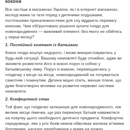
кокони
Все частіше в магазинах України, як і в інтернет магазинах,
молоді мами та тати поряд з дитячими подушками,
постільними приналежностями для сну віддають перевагу
коконам. Чим обґрунтовано рішення купити гніздо для
новонароджених — важливий елемент, без якого не обійтись
у перші місяці?
1. Постійний контакт із батьками
Кокон гніздо коштує недорого, і може використовуватись у
будь-якій ситуації. Вашому немовляті буде спокійно, адже ви
зможете розмістити його в коконі поруч із собою у
батьківському ліжку. Поруч із мамою, переміщаючись у
гніздечку з місця на місце, новонароджений не почувається
самотнім і покинутим. Дитина міцно спить, менше плаче, що
дуже благотворно впливає на розвиток нервової системи
немовляти.
2. Комфортний стан
Той факт, що гніздечко затишніше для новонародженого, ніж
велике місце ліжечка, ще раз переконує батьків наважитися
на покупку цього необхідного дитячого предмета. Комфортне
середовище, яке з усіх боків немов обволікає малюка м'якими
бортиками, нагадує перебування у мами на ручках.