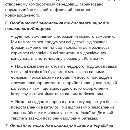
створеному комфортному середовищі гарантовано
нормальний психічний та фізичний розвиток
новонародженого.
6. Особливості замовлення та доставки виробів
нашого виробництва:
Для нас важливими є побажання кожного замовника.
Ми намагаємося продумати всі деталі: від зручної
форми замовлення на сайті компанії до можливості
отримати відповіді на всі запитання у досвідчених
консультантів по телефону з розділу «Контакти».
Наша компанія виготовить недорого подушки іграшки
у вигляді звірів або букв імені малюка за вашими
ескізами. Також можливе пошиття всього приладдя в
ліжечко новонародженого за прийнятною ціною в одній
кольоровій гамі, що відповідає стилю оформлення
інтер'єру дитячої кімнати та вашим побажанням.
Якщо ви віддасте перевагу готовому варіанту з безлічі
представлених в каталозі, ми відправимо замовлений
товар найближчим часом у всі міста України. Дитячий
текстиль завжди потрібний молодим батькам.
7. Як знайти кокон для новонароджених в Україні за