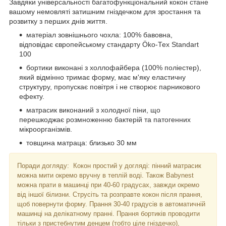
Завдяки універсальності багатофункціональний кокон стане
вашому немовляті затишним гніздечком для зростання та
розвитку з перших днів життя.
матеріал зовнішнього чохла: 100% бавовна,
відповідає європейському стандарту Ökо-Тех Stаndаrt
100
бортики виконані з холлофайбера (100% поліестер),
який відмінно тримає форму, має м'яку еластичну
структуру, пропускає повітря і не створює парникового
ефекту.
матрасик виконаний з холодної піни, що
перешкоджає розмноженню бактерій та патогенних
мікроорганізмів.
товщина матраца: близько 30 мм
Поради догляду: Кокон простий у догляді: пінний матрасик
можна мити окремо вручну в теплій воді. Також Ваbynеst
можна прати в машинці при 40-60 градусах, завжди окремо
від іншої білизни. Струсіть та розправте кокон після прання,
щоб повернути форму. Прання 30-40 градусів в автоматичній
машинці на делікатному пранні. Прання бортиків проводити
тільки з пристебнутим денцем (тобто ціле гніздечко),