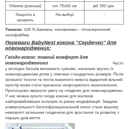
Одеяла (разные)
от 75х65 см
від 350 грн.
Защита в
На выбор
-
кровать
Тканина:
100 % бавовна, наповнювач - гіпоалергенний
холофайбер.
Переваги BabyNest кокона "Сердечко" для
новонароджених:
Гніздо-кокон: повний комфорт для
новонародженого
Часто
у молодих батьків виникають сумніви, наскільки зручно їх
новонародженим дітям у ліжечках стандартних розмірів. Після
затишної тісноти та тепла маминого живота відкритий вільний
простір може стати причиною незрозумілого занепокоєння.
Пропонуємо звернути увагу на гніздечко для новонароджених.
У нас можна купити гнізда кокони для малюків
найпривабливіших кольорів та різних модифікацій. Завдяки
універсальності багатофункціональний кокон стане вашому
немовляті затишним гніздечком для зростання та розвитку з
перших днів життя.