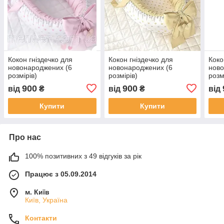
Кокон гніздечко для
Кокон гніздечко для
Коко
новонароджених (6
новонароджених (6
ново
розмірів)
розмірів)
розм
900
900
від
₴
від
₴
від
Купити
Купити
Про нас
100% позитивних з 49 відгуків за рік
Працює з 05.09.2014
м. Київ
Київ, Україна
Контакти