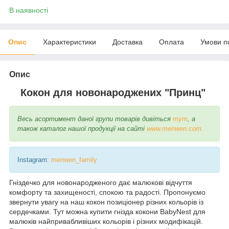
В наявності
Опис
Характеристики
Доставка
Оплата
Умови п
Опис
Кокон для новонароджених "Принц"
Весь асортимент даної групи товарів дивіться
тут
, а
також каталог нашої продукції на сайті
www.menwen.com.
Instagram:
menwen_family
Гніздечко для новонародженого дає малюкові відчуття
комфорту та захищеності, спокою та радості. Пропонуємо
звернути увагу на наш кокон позиціонер різних кольорів із
сердечками. Тут можна купити гнізда кокони BabyNest для
малюків найпривабливіших кольорів і різних модифікацій.