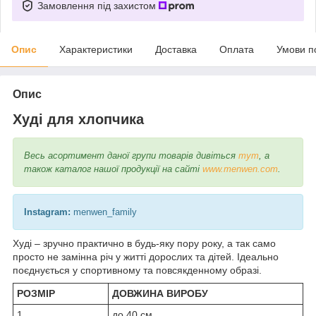
Замовлення під захистом
Опис
Характеристики
Доставка
Оплата
Умови п
Опис
Худі для хлопчика
Весь асортимент даної групи товарів дивіться
тут
, а
також каталог нашої продукції на сайті
www.menwen.com
.
Instagram:
menwen_family
Худі – зручно практично в будь-яку пору року, а так само
просто не замінна річ у житті дорослих та дітей. Ідеально
поєднується у спортивному та повсякденному образі.
РОЗМІР
ДОВЖИНА ВИРОБУ
1
до 40 см