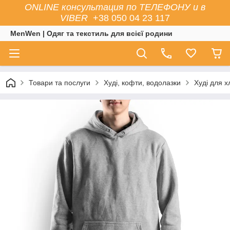
ONLINE консультация по ТЕЛЕФОНУ и в
VIBER
+38 050 04 23 117
MenWen | Одяг та текстиль для всієї родини
Товари та послуги
Худі, кофти, водолазки
Худі для х