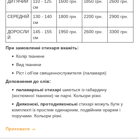
ДИТЯЧИЙ
110 - 125
1600 грн.
1850 грн.
2600 грн.
см
СЕРЕДНІЙ
130 - 140
1800 грн.
2200 грн.
2900 грн.
см
ДОРОСЛИ
145 - 155
1950 грн.
2600 грн.
3300 грн.
Й
см
При замовленні стихаря вкажіть:
Колір тканини
Вид тканини
Ріст і об'єм священнослужителя (паламаря)
Доповнення до слів:
паламарські стихарі
шиються із габардину
(костюмної тканини) чи парчі. Кольори різні.
Дияконскі, протодияконські
стихарі можуть бути у
комплекті із простим одинарним, подвійним орарем і
поручами. Кольори різні.
Приховати