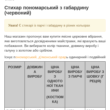
Стихар пономарський з габардину
(червоний)
Увага!
Є стихарi iз парчі і габардину в рiзних кольорах
Наш магазин пропонує вам купити якісне церковне вбрання,
яке виготовлється досвідченими майстрами, які врахують ваші
побажання. Ви вибираєте колір тканини, довжину виробу і
галуну з золотом або сріблом.
Існує п
ономарський, д'яконський орар
ь одинарний і подвійний
РОЗМIР
ДОВЖИН
ЦІНА
ЦІНА
ЦІНА
А
ВИРОБУ
ВИРОБУ
ВИРОБУ З
ВИРОБУ
З
З ПАРЧІ
ШОВКУ (Г
ОДНОТО
РЕЦІЯ)
НОЇ ТКАН
ИНИ
(КОСТЮМ
КА)