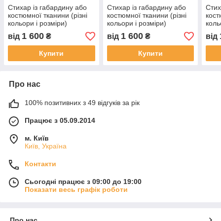
Стихар із габардину або
Стихар із габардину або
Стих
костюмної тканини (різні
костюмної тканини (різні
кост
кольори і розміри)
кольори і розміри)
коль
1 600
1 600
від
₴
від
₴
від
Купити
Купити
Про нас
100% позитивних з 49 відгуків за рік
Працює з 05.09.2014
м. Київ
Київ, Україна
Контакти
Сьогодні працює з 09:00 до 19:00
Показати весь графік роботи
Про нас