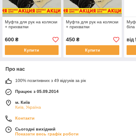
Муфта для рук на коляски
Муфта для рук на коляски
Муфт
+ прихватки
+ прихватки
біла
600
450
₴
₴
від
Купити
Купити
Про нас
100% позитивних з 49 відгуків за рік
Працює з 05.09.2014
м. Київ
Київ, Україна
Контакти
Сьогодні вихідний
Показати весь графік роботи