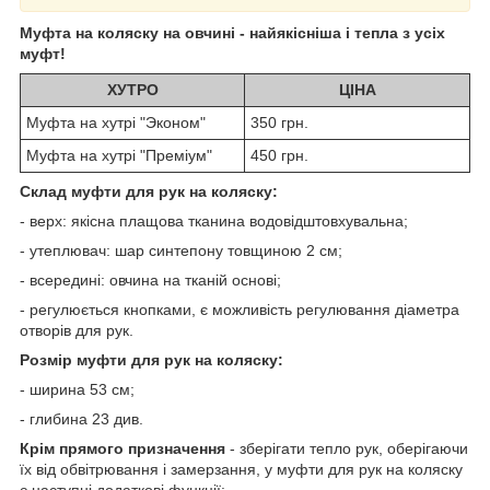
Муфта на коляску на овчині - найякісніша і тепла з усіх
муфт!
ХУТРО
ЦІНА
Муфта на хутрі "Эконом"
350 грн.
Муфта на хутрі "Преміум"
450 грн.
Склад муфти для рук на коляску:
- верх: якісна плащова тканина водовідштовхувальна;
- утеплювач: шар синтепону товщиною 2 см;
- всередині: овчина на тканій основі;
- регулюється кнопками, є можливість регулювання діаметра
отворів для рук.
Розмір муфти для рук на коляску:
- ширина 53 см;
- глибина 23 див.
Крім прямого призначення
- зберігати тепло рук, оберігаючи
їх від обвітрювання і замерзання, у муфти для рук на коляску