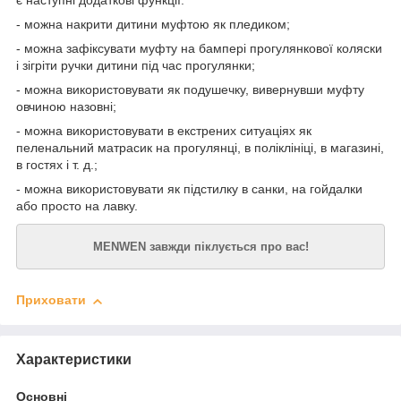
є наступні додаткові функції:
- можна накрити дитини муфтою як пледиком;
- можна зафіксувати муфту на бампері прогулянкової коляски
і зігріти ручки дитини під час прогулянки;
- можна використовувати як подушечку, вивернувши муфту
овчиною назовні;
- можна використовувати в екстрених ситуаціях як
пеленальний матрасик на прогулянці, в поліклініці, в магазині,
в гостях і т. д.;
- можна використовувати як підстилку в санки, на гойдалки
або просто на лавку.
MENWEN завжди піклується про вас!
Приховати
Характеристики
Основні