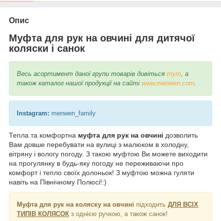
Опис
Муфта для рук на овчині для дитячої
коляски і санок
Весь асортимент даної групи товарів дивіться
тут
, а
також каталог нашої продукції на сайті
www.menwen.com
.
Instagram:
menwen_family
Тепла та комфортна
муфта для рук на овчині
дозволить
Вам довше перебувати на вулиці з малюком в холодну,
вітряну і вологу погоду. З такою муфтою Ви можете виходити
на прогулянку в будь-яку погоду не переживаючи про
комфорт і тепло своїх долоньок! З муфтою можна гуляти
навіть на Північному Полюсі!:)
Муфта для рук на коляску на овчині
підходить
ДЛЯ ВСІХ
ТИПІВ КОЛЯСОК
з однією ручкою, а також санок!