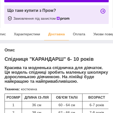
Що таке купити з Пром?
Замовлення під захистом
пис
Характеристики
Доставка
Оплата
Умови пове
Опис
Спідниця "КАРАНДАРШ" 6- 10 років
Красива та модненька спідничка для дівчаток.
Ця модель спідниці зробить маленьку школярку
доросленькою дівчинкою. На лінійці буде
найкращою та найпривабливішою.
Тканина:
костюмна
РОЗМІР
ДЛИНА ІЗ-ЛІЯ
ОБ'ЄМ ТАЛії
ВОЗРАСТ
1
36 см
60 - 64 см
6-7 років
2
38 см
62 - 66 см
7-8 років