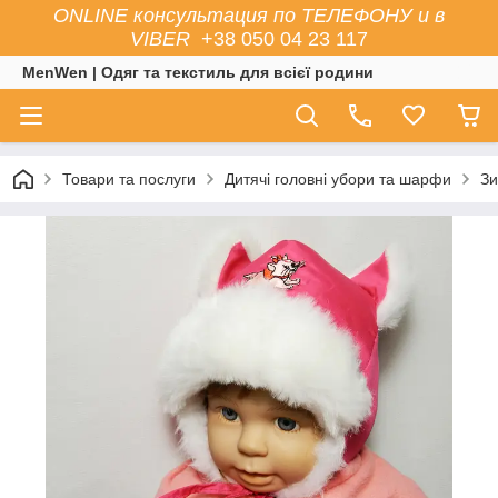
ONLINE консультация по ТЕЛЕФОНУ и в
VIBER
+38 050 04 23 117
MenWen | Одяг та текстиль для всієї родини
Товари та послуги
Дитячі головні убори та шарфи
Зи