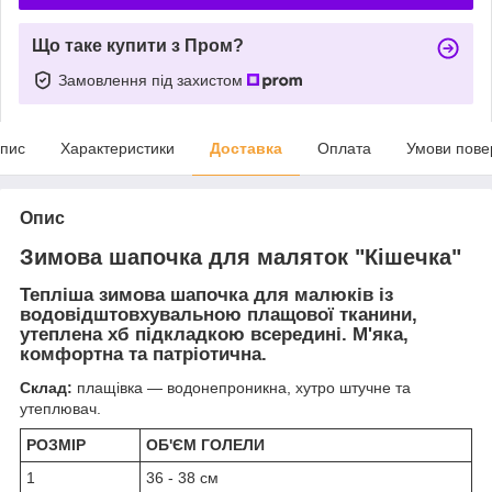
Що таке купити з Пром?
Замовлення під захистом
пис
Характеристики
Доставка
Оплата
Умови пове
Опис
Зимова шапочка для маляток "Кішечка"
Тепліша зимова шапочка для малюків із
водовідштовхувальною плащової тканини,
утеплена хб підкладкою всередині. М'яка,
комфортна та патріотична.
Склад:
плащівка — водонепроникна, хутро штучне та
утеплювач.
РОЗМІР
ОБ'ЄМ ГОЛЕЛИ
1
36 - 38 см