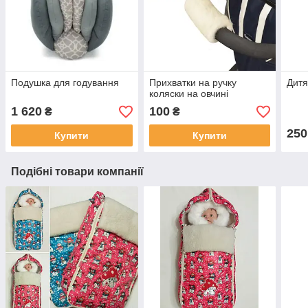
Подушка для годування
Прихватки на ручку
Дитя
коляски на овчині
1 620
100
₴
₴
250
Купити
Купити
Подібні товари компанії