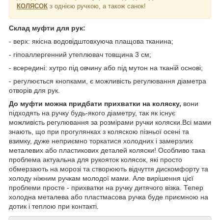
КОЛЯСОК
з однією ручкою, а також санок!
Склад муфти для рук:
- верх: якісна водовідштовхуюча плащова тканина;
- гіпоаллергенний утеплювач товщина 3 см;
- всередині: хутро під овчину або під мутон на тканій основі;
- регулюється кнопками, є можливість регулювання діаметра
отворів для рук.
До муфти можна придбати прихватки на коляску,
вони
підходять на ручку будь-якого діаметру, так як існує
можливість регулювання за розмірами ручки коляски.Всі мами
знають, що при прогулянках з коляскою пізньої осені та
взимку, дуже неприємно торкатися холодних і замерзлих
металевих або пластикових деталей коляски! Особливо така
проблема актуальна для рукояток колясок, які просто
обмерзають на морозі та створюють відчуття дискомфорту та
холоду ніжним ручкам молодої мами. Але вирішення цієї
проблеми просте - прихватки на ручку дитячого візка. Тепер
холодна металева або пластмасова ручка буде приємною на
дотик і теплою при контакті.