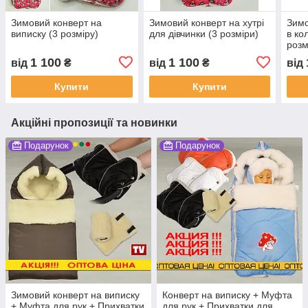
Зимовий конверт на
Зимовий конверт на хутрі
Зимо
виписку (3 розміру)
для дівчинки (3 розміри)
в ко
розм
1 100
1 100
від
₴
від
₴
від
Купити
Купити
Акційні пропозиції та новинки
Подарунок
Подарунок
Зимовий конверт на виписку
Конверт на виписку + Муфта
+ Муфта для рук + Прихватки
для рук + Прихватки для