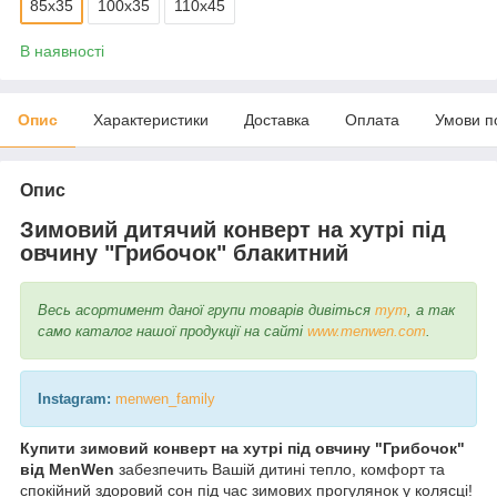
85х35
100х35
110х45
В наявності
Опис
Характеристики
Доставка
Оплата
Умови п
Опис
Зимовий дитячий конверт на хутрі під
овчину "Грибочок" блакитний
Весь асортимент даної групи товарів дивіться
тут
, а так
само каталог нашої продукції на сайті
www.menwen.com
.
Instagram:
menwen_family
Купити зимовий конверт на хутрі під овчину "Грибочок"
від MenWen
забезпечить Вашій дитині тепло, комфорт та
спокійний здоровий сон під час зимових прогулянок у колясці!