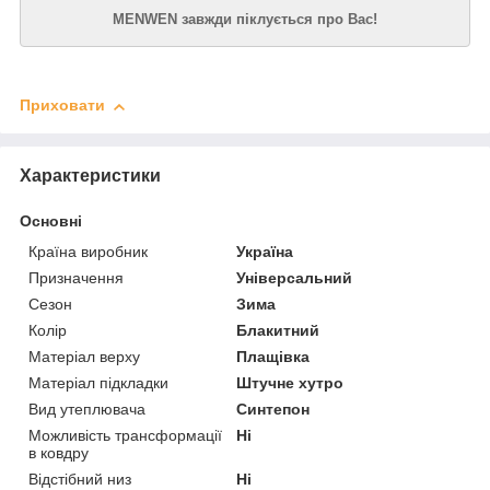
MENWEN завжди піклується про Вас!
Приховати
Характеристики
Основні
Країна виробник
Україна
Призначення
Універсальний
Сезон
Зима
Колір
Блакитний
Матеріал верху
Плащівка
Матеріал підкладки
Штучне хутро
Вид утеплювача
Синтепон
Можливість трансформації
Ні
в ковдру
Відстібний низ
Ні