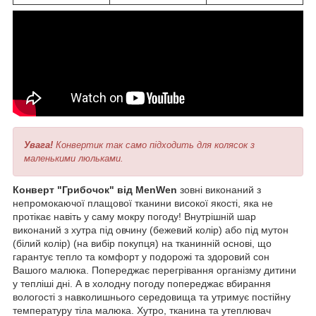
Увага!
Конвертик так само підходить для колясок з
маленькими люльками.
Конверт "Грибочок" від MenWen
зовні виконаний з
непромокаючої плащової тканини високої якості, яка не
протікає навіть у саму мокру погоду! Внутрішній шар
виконаний з хутра під овчину (бежевий колір) або під мутон
(білий колір) (на вибір покупця) на тканинній основі, що
гарантує тепло та комфорт у подорожі та здоровий сон
Вашого малюка. Попереджає перегрівання організму дитини
у тепліші дні. А в холодну погоду попереджає вбирання
вологості з навколишнього середовища та утримує постійну
температуру тіла малюка. Хутро, тканина та утеплювач