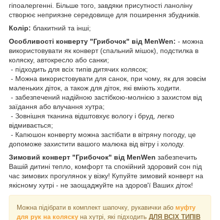
гіпоалергенні. Більше того, завдяки присутності ланоліну
створює неприязне середовище для поширення збудників.
Колір:
блакитний та інші;
Особливості конверту "Грибочок" від MenWen:
- можна
використовувати як конверт (спальний мішок), подстилка в
коляску, автокресло або санки;
- підходить для всіх типів дитячих колясок;
- Можна використовувати для санок, при чому, як для зовсім
маленьких діток, а також для діток, які вміють ходити.
- забезпечений надійною застібкою-молнією з захистом від
заїдання або влучання хутра;
- Зовнішня тканина відштовхує вологу і бруд, легко
відмивається;
- Капюшон конверту можна застібати в вітряну погоду, це
допоможе захистити вашого малюка від вітру і холоду.
Зимовий конверт "Грибочок" від MenWen
забезпечить
Вашій дитині тепло, комфорт та спокійний здоровий сон під
час зимових прогулянок у візку! Купуйте зимовий конверт на
якісному хутрі - не заощаджуйте на здоров'ї Ваших діток!
Можна підібрати в комплект шапочку, рукавички або
муфту
для рук на коляску
на
хутрі, які підходить
ДЛЯ ВСІХ ТИПІВ