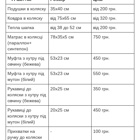
Подушки в коляску
35x40 см
від 200 грн.
Ковдра в коляску
від 75x65 см
від 320 грн.
Тепла шапка
від 38 до 52 см
від 200 грн.
Матрас в колясці
78x35x5 см
750 грн.
(параллон+
синтепон)
Муфта з хутру під
53х23 см
450 грн.
овчину (бежева)
Муфта з хутру під
53х23 см
550 грн.
мутон (білий)
Рукавиці до
20х25 см
350 грн.
коляски з хутру під
овчину (бежева)
Рукавиці до
20х25 см
450 грн.
коляски з хутру під
мутон (білий)
Прихватки на
-
100 грн.
ручку до коляски