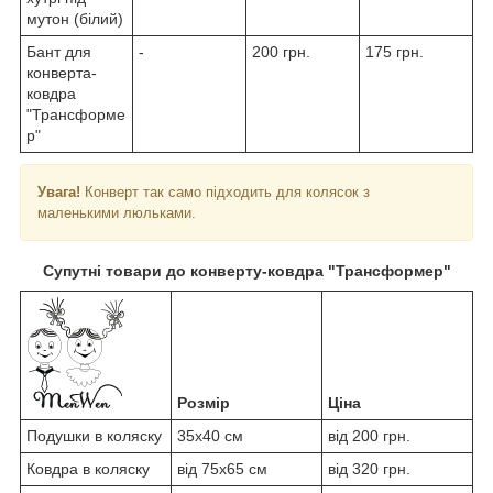
мутон (білий)
Бант для
-
200 грн.
175 грн.
конверта-
ковдра
"Трансформе
р"
Увага!
Конверт так само підходить для колясок з
маленькими люльками.
Супутні товари до конверту-ковдра "Трансформер"
Розмір
Ціна
Подушки в коляску
35x40 см
від 200 грн.
Ковдра в коляску
від 75x65 см
від 320 грн.