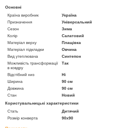
Основні
Країна виробник
Україна
Призначення
Універсальний
Сезон
Зима
Колір
Салатовий
Матеріал верху
Плащівка
Матеріал підкладки
Овчина
Вид утеплювача
Синтепон
Можливість трансформації
Так
в ковдру
Відстібний низ
Ні
Ширина
90 см
Довжина
90 см
Стан
Новий
Користувальницькі характеристики
Стать
Дитячий
Розмір конверта
90х90