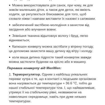
Можна використовувати для санок, при чому, як для
зовсім маленьких діток, а також для деток, які вміють
ходити, це регулюється блискавкою для того, щоб
сховати ніжки і навпаки виставити їх назовні з сапжками.
забезпечений застібкою-молодіння з захистом від
засідання або влучання вовни;
Зовнішня тканина відштовхує вологу і бруд, легко
відмивається;
Капюшон конверту можна застібати у вітрену погоду,
це допоможе захистити вашу дитину від вітру і холоду.
коли ваша дитина підросте такий конвертик завжди
можна застелити будинки на крісло або в машину.
Перевага конверту від MenWen:
Терморегулятор.
Одним з найбільш унікальних
переваг хутра є те, що в контакті з людським організмом
вона нагрівається до температури + 36.6 °C, тобто до
нашої стабільної температури тіла. І, що найважливіше,
утримує її на стабільному рівні, незважаючи на
навколишнє середовище, навіть при дуже низьких
температурах.