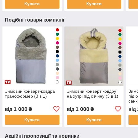
Купити
Купити
Подібні товари компанії
Зимовий конверт-ковдра
Зимовий конверт ковдру
Зимо
трансформер (3 в 1)
на хутрі під овчину (3 в 1)
під 
санк
1 000
1 000
від
₴
від
₴
від
Купити
Купити
Акційні пропозиції та новинки