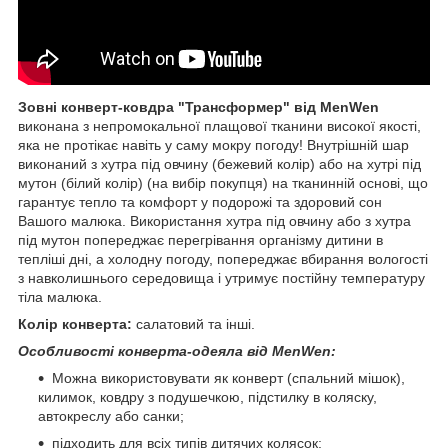
Зовні конверт-ковдра "Трансформер" від MenWen
виконана з непромокальної плащової тканини високої якості,
яка не протікає навіть у саму мокру погоду! Внутрішній шар
виконаний з хутра під овчину (бежевий колір) або на хутрі під
мутон (білий колір) (на вибір покупця) на тканинній основі, що
гарантує тепло та комфорт у подорожі та здоровий сон
Вашого малюка. Використання хутра під овчину або з хутра
під мутон попереджає перегрівання організму дитини в
тепліші дні, а холодну погоду, попереджає вбирання вологості
з навколишнього середовища і утримує постійну температуру
тіла малюка.
Колір конверта:
салатовий та інші.
Особливості конверта-одеяла від MenWen:
Можна використовувати як конверт (спальний мішок),
килимок, ковдру з подушечкою, підстилку в коляску,
автокреслу або санки;
підходить для всіх типів дитячих колясок;