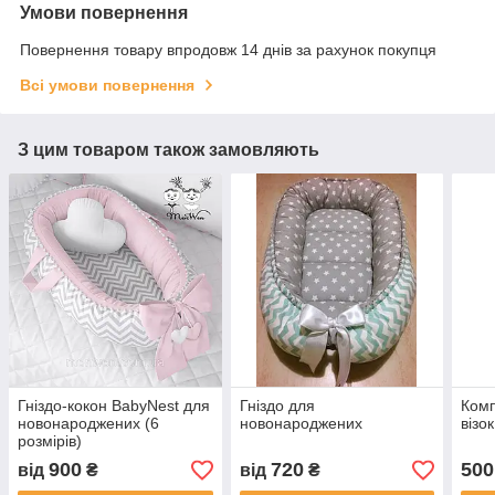
Умови повернення
Повернення товару впродовж 14 днів за рахунок покупця
Всі умови повернення
З цим товаром також замовляють
Гніздо-кокон BabyNest для
Гніздо для
Комп
новонароджених (6
новонароджених
візок
розмірів)
900
720
500
від
₴
від
₴