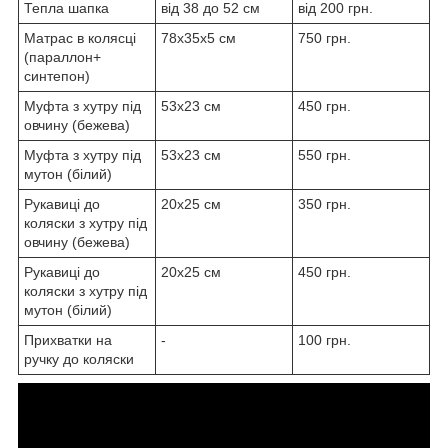
Тепла шапка
від 38 до 52 см
від 200 грн.
Матрас в колясці
78x35x5 см
750 грн.
(параллон+
синтепон)
Муфта з хутру під
53х23 см
450 грн.
овчину (бежева)
Муфта з хутру під
53х23 см
550 грн.
мутон (білий)
Рукавиці до
20х25 см
350 грн.
коляски з хутру під
овчину (бежева)
Рукавиці до
20х25 см
450 грн.
коляски з хутру під
мутон (білий)
Прихватки на
-
100 грн.
ручку до коляски