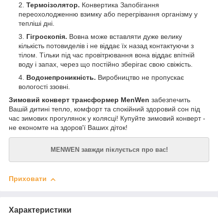
Термоізолятор.
Конвертика Запобігання
переохолодженню взимку або перегрівання організму у
тепліші дні.
Гігроскопія.
Вовна може вставляти дуже велику
кількість потовиделів і не віддає їх назад контактуючи з
тілом. Тільки під час провітрювання вона віддає впітній
воду і запах, через що постійно зберігає свою свіжість.
Водонепроникність.
Виробництво не пропускає
вологості ззовні.
Зимовий конверт трансформер MenWen
забезпечить
Вашій дитині тепло, комфорт та спокійний здоровий сон під
час зимових прогулянок у колясці! Купуйте зимовий конверт -
не економте на здоров'ї Ваших діток!
MENWEN завжди піклується про вас!
Приховати
Характеристики