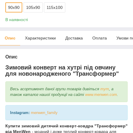
90х90
105х90
115х100
В наявності
Опис
Характеристики
Доставка
Оплата
Умови п
Опис
Зимовий конверт на хутрі під овчину
для новонародженого "Трансформер"
Весь асортимент даної групи товарів дивіться
тут
, а
також каталог нашої продукції на сайті
www.menwen.com
.
Instagram:
menwen_family
Купити зимовий дитячий конверт-ковдра "Трансформер"
від MenWen
- модний і дуже теплий конверт-ковдра для