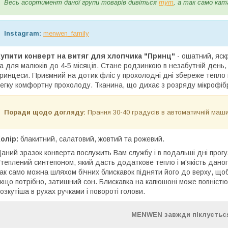
Весь асортимент даної групи товарів дивіться
тут
, а так само кат
Instagram:
menwen_family
упити конверт на витяг для хлопчика "Принц"
- ошатний, яск
а для малюків до 4-5 місяців. Стане родзинкою в незабутній день,
ринцеси. Приємний на дотик фліс у прохолодні дні збереже тепло 
егку комфортну прохолоду. Тканина, що дихає з розряду мікрофібри
Поради щодо догляду:
Прання 30-40 градусів в автоматичній маши
олір:
блакитний, салатовий, жовтий та рожевий.
аний зразок конверта послужить Вам службу і в подальші дні прогуля
теплений синтепоном, який дасть додаткове тепло і м'якість даног
ак само можна шляхом бічних блискавок підняти його до верху, щоб
кщо потрібно, затишний сон. Блискавка на капюшоні може повністю 
озкутіша в рухах ручками і повороті голови.
MENWEN завжди піклується