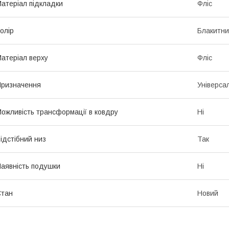
атеріал підкладки
Фліс
олір
Блакитн
атеріал верху
Фліс
ризначення
Універса
ожливість трансформації в ковдру
Ні
ідстібний низ
Так
аявність подушки
Ні
Стан
Новий