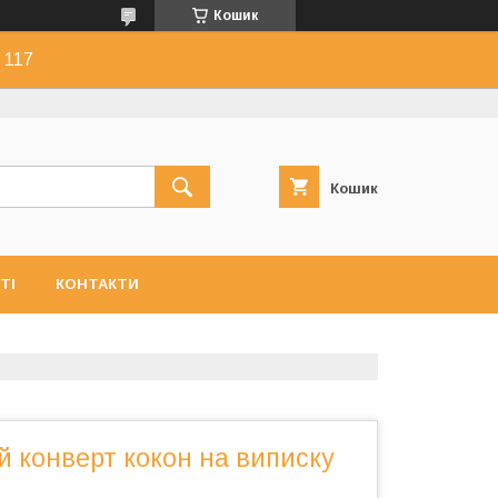
Кошик
 117
Кошик
ТІ
КОНТАКТИ
 конверт кокон на виписку