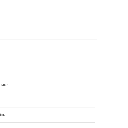
чиків
н
інь