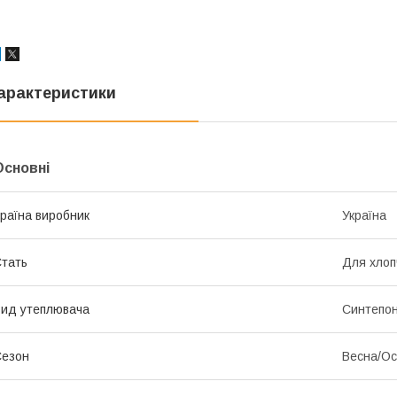
арактеристики
Основні
раїна виробник
Україна
тать
Для хлоп
ид утеплювача
Синтепо
Сезон
Весна/Ос