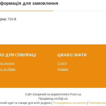
нформація для замовлення
іна:
750 ₴
О ДЛЯ СПІВПРАЦІ
ЦІКАВО ЗНАТИ
та оплата
Статті
я та обмін
Новини
Сайт створений на маркетплейсі
Prom.ua
Продавець на Bigl.ua
MenWen | Дитячий одяг та товари для всієї родини |
Поскаржитися на контент
|
Політика кон