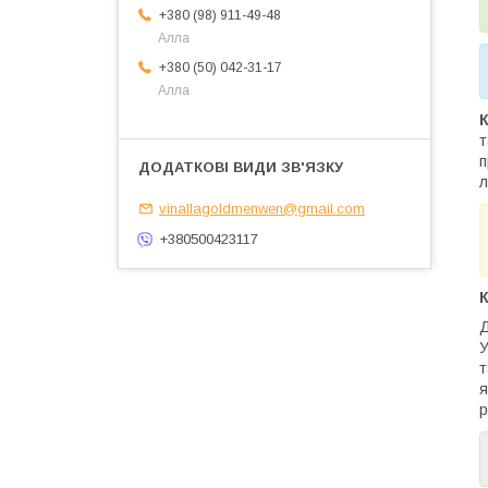
+380 (98) 911-49-48
Алла
+380 (50) 042-31-17
Алла
К
т
п
л
vinallagoldmenwen@gmail.com
+380500423117
К
Д
У
т
я
р