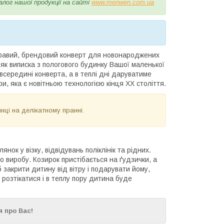
алог нашої продукції на сайті
www.menwen.com.ua
равий, брендовий конверт для новонароджених
 як виписка з пологового будинку Вашої маленької
всередині конверта, а в теплі дні даруватиме
, яка є новітньою технологією кінця ХХ століття.
нці на делікатному пранні.
нок у візку, відвідувань поліклінік та рідних.
о виробу. Козирок пристібається на ґудзички, а
 закрити дитину від вітру і подарувати йому,
розтікатися і в теплу пору дитина буде
 про Вас!