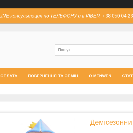
INE консультация по ТЕЛЕФОНУ и в VIBER
+38 050 04 23
 ОПЛАТА
ПОВЕРНЕННЯ ТА ОБМІН
О MENWEN
СТАТ
Демісезонний