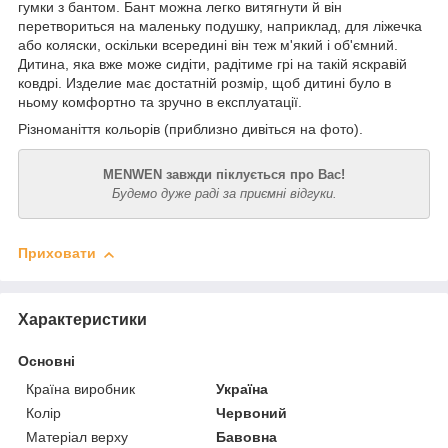
гумки з бантом. Бант можна легко витягнути й він
перетвориться на маленьку подушку, наприклад, для ліжечка
або коляски, оскільки всередині він теж м'який і об'ємний.
Дитина, яка вже може сидіти, радітиме грі на такій яскравій
ковдрі. Изделие має достатній розмір, щоб дитині було в
ньому комфортно та зручно в експлуатації.
Різноманіття кольорів (приблизно дивіться на фото).
MENWEN завжди піклується про Вас!
Будемо дуже раді за приємні відгуки.
Приховати
Характеристики
Основні
Країна виробник
Україна
Колір
Червоний
Матеріал верху
Бавовна