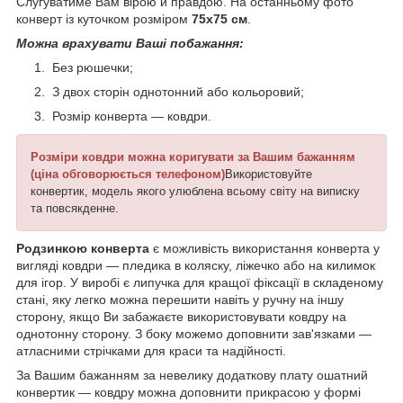
Слугуватиме Вам вірою й правдою. На останньому фото
конверт із куточком розміром
75х75 см
.
Можна врахувати Ваші побажання:
Без рюшечки;
З двох сторін однотонний або кольоровий;
Розмір конверта — ковдри.
Розміри ковдри можна коригувати за Вашим бажанням
(ціна обговорюється телефоном)
Використовуйте
конвертик, модель якого улюблена всьому світу на виписку
та повсякденне.
Родзинкою конверта
є можливість використання конверта у
вигляді ковдри — пледика в коляску, ліжечко або на килимок
для ігор. У виробі є липучка для кращої фіксації в складеному
стані, яку легко можна перешити навіть у ручну на іншу
сторону, якщо Ви забажаєте використовувати ковдру на
однотонну сторону. З боку можемо доповнити зав'язками —
атласними стрічками для краси та надійності.
За Вашим бажанням за невелику додаткову плату ошатний
конвертик — ковдру можна доповнити прикрасою у формі