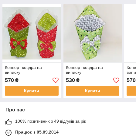
Конверт ковдра на
Конверт ковдра на
Конв
виписку
виписку
випи
570
530
570
₴
₴
Купити
Купити
Про нас
100% позитивних з 49 відгуків за рік
Працює з 05.09.2014