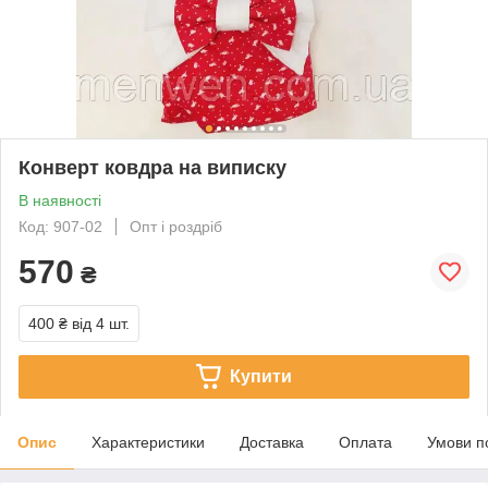
Конверт ковдра на виписку
В наявності
Код: 907-02
Опт і роздріб
570
₴
400 ₴
від 4 шт.
Купити
Опис
Характеристики
Доставка
Оплата
Умови п