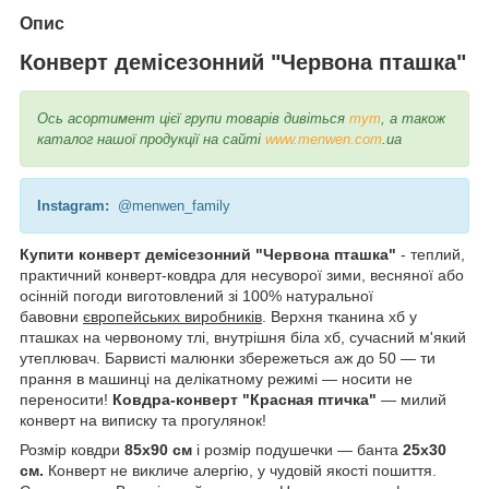
Опис
Конверт демісезонний "Червона пташка"
Ось асортимент цієї групи товарів дивіться
тут
, а також
каталог нашої продукції на сайті
www.menwen.com
.ua
Instagram:
@menwen_family
Купити конверт демісезонний "Червона пташка"
- теплий,
практичний конверт-ковдра для несуворої зими, весняної або
осінній погоди виготовлений зі 100% натуральної
бавовни
європейських виробників
. Верхня тканина хб у
пташках на червоному тлі, внутрішня біла хб, сучасний м'який
утеплювач. Барвисті малюнки збережеться аж до 50 — ти
прання в машинці на делікатному режимі — носити не
переносити!
Ковдра-конверт "Красная птичка"
— милий
конверт на виписку та прогулянок!
Розмір ковдри
85х90 см
і розмір подушечки — банта
25х30
см.
Конверт не викличе алергію, у чудовій якості пошиття.