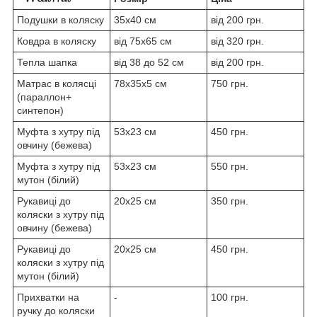
Подушки в коляску
35x40 см
від 200 грн.
Ковдра в коляску
від 75x65 см
від 320 грн.
Тепла шапка
від 38 до 52 см
від 200 грн.
Матрас в колясці
78x35x5 см
750 грн.
(параллон+
синтепон)
Муфта з хутру під
53х23 см
450 грн.
овчину (бежева)
Муфта з хутру під
53х23 см
550 грн.
мутон (білий)
Рукавиці до
20х25 см
350 грн.
коляски з хутру під
овчину (бежева)
Рукавиці до
20х25 см
450 грн.
коляски з хутру під
мутон (білий)
Прихватки на
-
100 грн.
ручку до коляски