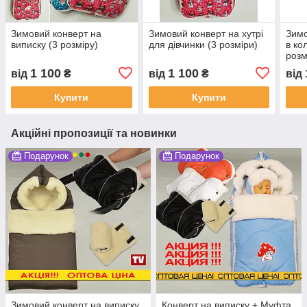
Зимовий конверт на
Зимовий конверт на хутрі
Зимо
виписку (3 розміру)
для дівчинки (3 розміри)
в ко
розм
1 100
1 100
від
₴
від
₴
від
Купити
Купити
Акційні пропозиції та новинки
Подарунок
Подарунок
Зимовий конверт на виписку
Конверт на виписку + Муфта