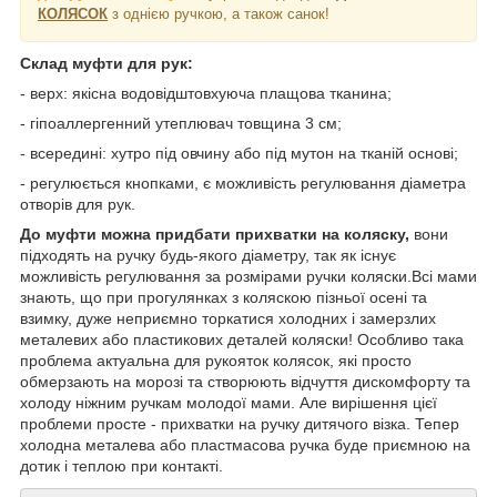
КОЛЯСОК
з однією ручкою, а також санок!
Склад муфти для рук:
- верх: якісна водовідштовхуюча плащова тканина;
- гіпоаллергенний утеплювач товщина 3 см;
- всередині: хутро під овчину або під мутон на тканій основі;
- регулюється кнопками, є можливість регулювання діаметра
отворів для рук.
До муфти можна придбати прихватки на коляску,
вони
підходять на ручку будь-якого діаметру, так як існує
можливість регулювання за розмірами ручки коляски.Всі мами
знають, що при прогулянках з коляскою пізньої осені та
взимку, дуже неприємно торкатися холодних і замерзлих
металевих або пластикових деталей коляски! Особливо така
проблема актуальна для рукояток колясок, які просто
обмерзають на морозі та створюють відчуття дискомфорту та
холоду ніжним ручкам молодої мами. Але вирішення цієї
проблеми просте - прихватки на ручку дитячого візка. Тепер
холодна металева або пластмасова ручка буде приємною на
дотик і теплою при контакті.