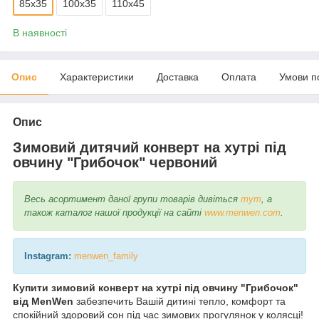
85х35
100х35
110х45
В наявності
Опис
Характеристики
Доставка
Оплата
Умови п
Опис
Зимовий дитячий конверт на хутрі під
овчину "Грибочок" червоний
Весь асортимент даної групи товарів дивіться
тут
, а
також каталог нашої продукції на сайті
www.menwen.com
.
Instagram:
menwen_family
Купити зимовий конверт на хутрі під овчину "Грибочок"
від MenWen
забезпечить Вашій дитині тепло, комфорт та
спокійний здоровий сон під час зимових прогулянок у колясці!