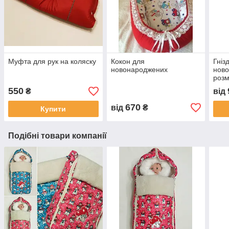
Муфта для рук на коляску
Кокон для
Гніз
новонароджених
ново
розм
550
₴
від
670
від
₴
Купити
Подібні товари компанії