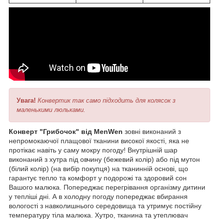
Увага!
Конвертик так само підходить для колясок з
маленькими люльками.
Конверт "Грибочок" від MenWen
зовні виконаний з
непромокаючої плащової тканини високої якості, яка не
протікає навіть у саму мокру погоду! Внутрішній шар
виконаний з хутра під овчину (бежевий колір) або під мутон
(білий колір) (на вибір покупця) на тканинній основі, що
гарантує тепло та комфорт у подорожі та здоровий сон
Вашого малюка. Попереджає перегрівання організму дитини
у тепліші дні. А в холодну погоду попереджає вбирання
вологості з навколишнього середовища та утримує постійну
температуру тіла малюка. Хутро, тканина та утеплювач