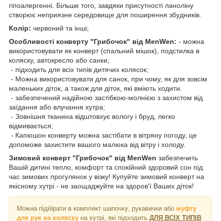
гіпоалергенні. Більше того, завдяки присутності ланоліну
створює неприязне середовище для поширення збудників.
Колір:
червоний та інші;
Особливості конверту "Грибочок" від MenWen:
- можна
використовувати як конверт (спальний мішок), подстилка в
коляску, автокресло або санки;
- підходить для всіх типів дитячих колясок;
- Можна використовувати для санок, при чому, як для зовсім
маленьких діток, а також для діток, які вміють ходити.
- забезпечений надійною застібкою-молнією з захистом від
заїдання або влучання хутра;
- Зовнішня тканина відштовхує вологу і бруд, легко
відмивається;
- Капюшон конверту можна застібати в вітряну погоду, це
допоможе захистити вашого малюка від вітру і холоду.
Зимовий конверт "Грибочок" від MenWen
забезпечить
Вашій дитині тепло, комфорт та спокійний здоровий сон під
час зимових прогулянок у візку! Купуйте зимовий конверт на
якісному хутрі - не заощаджуйте на здоров'ї Ваших діток!
Можна підібрати в комплект шапочку, рукавички або
муфту
для рук на коляску
на
хутрі, які підходить
ДЛЯ ВСІХ ТИПІВ