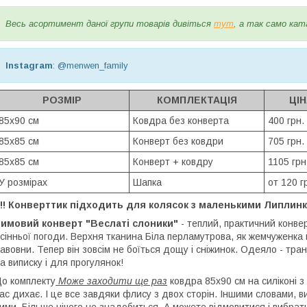
Весь асортимент даної групи товарів дивіться
тут
, а так само кат
Instagram
: @menwen_family
РОЗМІР
КОМПЛЕКТАЦІЯ
ЦІН
85х90 см
Ковдра без конверта
400 грн.
85х85 см
Конверт без ковдри
705 грн.
85х85 см
Конверт + ковдру
1105 грн
У розмірах
Шапка
от 120 г
!! Конверттик підходить для колясок з маленькими Липлинк
Зимовий конверт "Веслаті слоники"
- теплий, практичний конве
сінньої погоди. Верхня тканина Біла перламутрова, як жемчуженка
авовни. Тепер він зовсім не боїться дощу і сніжинок. Одеяло - т
а виписку і для прогулянок!
о комплекту
Може заходити ще раз
ковдра 85х90 см на силіконі з
ас дихає. І це все завдяки флису з двох сторін. Іншими словами, в
ими. Більше нічого не знадобиться. А можете відмовитися і вибрат