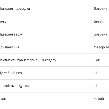
атеріал підкладки
Бавовна
олір
Білий
атеріал верху
Бавовна
ризначення
Універса
ожливість трансформації в ковдру
Так
ідстібний низ
Ні
аявність подушки
Ні
Стан
Новий