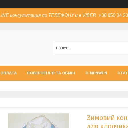
INE консультация по ТЕЛЕФОНУ и в VIBER
+38 050 04 23
 ОПЛАТА
ПОВЕРНЕННЯ ТА ОБМІН
О MENWEN
СТАТ
Зимовий кон
для хлопчик