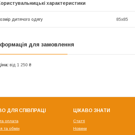
Користувальницькі характеристики
озмір дитячого одягу
85х85
нформація для замовлення
іна:
від 1 250 ₴
О ДЛЯ СПІВПРАЦІ
ЦІКАВО ЗНАТИ
та оплата
Статті
я та обмін
Новини