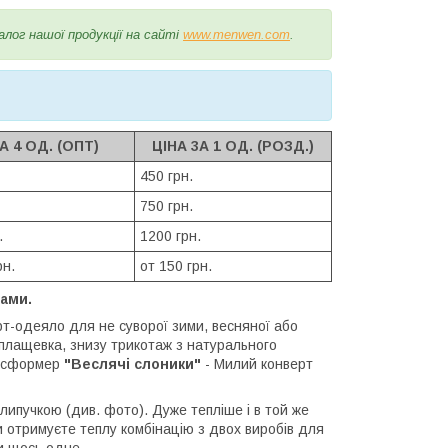
алог нашої продукції на сайті
www.menwen.com
.
А 4 ОД. (ОПТ)
ЦІНА 3А 1 ОД. (РОЗД.)
450 грн.
750 грн.
.
1200 грн.
рн.
от 150 грн.
ами.
рт-одеяло для не суворої зими, весняної або
 плащевка, знизу трикотаж з натурального
рансформер
"Веслячі слоники"
- Милий конверт
 липучкою (див. фото). Дуже тепліше і в той же
и отримуєте теплу комбінацію з двох виробів для
и щось одне.