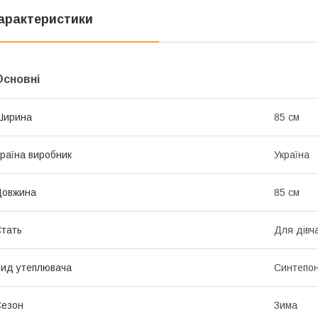
арактеристики
Основні
Ширина
85 см
раїна виробник
Україна
Довжина
85 см
тать
Для дівч
ид утеплювача
Синтепо
Сезон
Зима