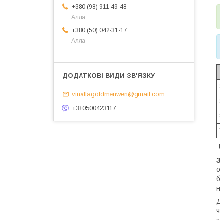
+380 (98) 911-49-48
Алла
+380 (50) 042-31-17
Алла
vinallagoldmenwen@gmail.com
+380500423117
!
о
б
н
Д
ч
з