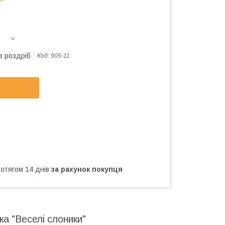
в роздріб
Код:
905-11
ротягом 14 днів
за рахунок покупця
а "Веселі слоники"