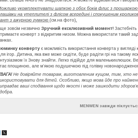
ожливо укомплектувати шапкою з обох боків флис з прошарко
лащівки на утеплителі з флісом всередині і спокушеним кролико
бант з ажурною гумкою
(см.на фото)
.
 ще зовсім незвично
Зручний ексклюзивний момент!
Застебніть 
тримаєте конверт з відкритим низом. Можна використати такий заду
анках.
Зюминку конверту
є можливість використання конверта у вигляді 
ля ігор. Дитина, яка вже може сидіти, буде радіти грі на такому яс
нтузіазмом їх Знову знайти. Легко підійде для маленькихлюшок. Ве
тає площиною, але м’якою подушечкою під голівку новонароджено
ВАГА!
Не довіряйте товарам, виготовленим кущом, тим, хто не з
икористовувати для дітей. Особливо, якщо мова йде про наймен
иправдає ваші сподівання щодо якості і може зашкодити здоров’
 добра.
MENWEN завжди піклується