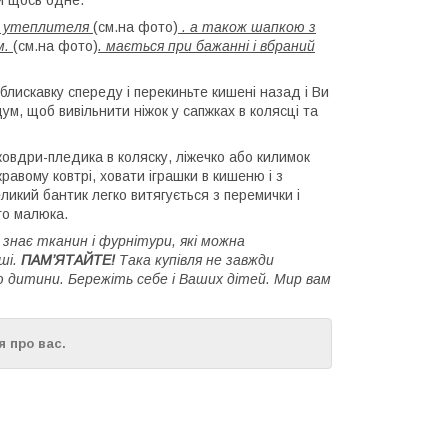
ю утеплителя
(см.на фото)
. а також шапкою з
м.
(см.на фото)
. мається при бажанні і вбраний
блискавку спереду і перекиньте кишені назад і Ви
м, щоб вивільнити ніжок у сапжках в колясці та
ковдри-пледика в коляску, ліжечко або килимок
кравому ковтрі, ховати іграшки в кишеню і з
ликий бантик легко витягується з перемички і
го малюка.
нає тканин і фурнітури, які можна
ші.
ПАМ’ЯТАЙТЕ!
Така купівля не завжди
ю дитини. Бережіть себе і Ваших дітей. Мир вам
 про вас.