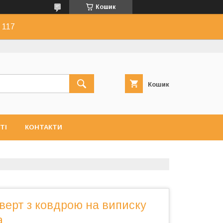
Кошик
 117
Кошик
ТІ
КОНТАКТИ
верт з ковдрою на виписку
а