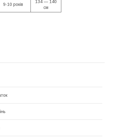
134 — 140
9-10 років
см
аток
інь
я