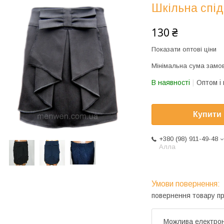
Шкільна спід
130 ₴
Показати оптові ціни
Мінімальна сума замов
В наявності
Оптом і 
Купити
+380 (98) 911-49-48
Алла
повернення товару п