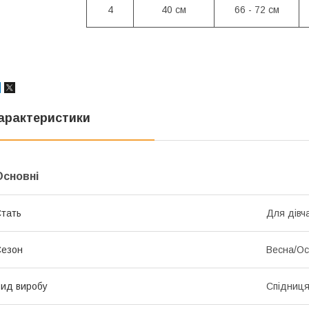
4
40 см
66 - 72 см
арактеристики
Основні
тать
Для дівч
Сезон
Весна/Ос
ид виробу
Спідниц