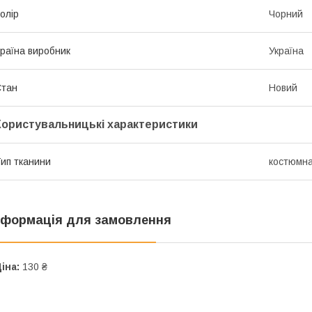
олір
Чорний
раїна виробник
Україна
Стан
Новий
Користувальницькі характеристики
ип тканини
костюмн
нформація для замовлення
іна:
130 ₴