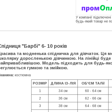
У компанії підключені
будь-який товар не п
Спідниця "Барбі" 6- 10 років
Красива та модненька спідничка для дівчаток. Ця 
школярку доросленькою дівчинкою. На лінійці буде
найпривабливішою.
Модель підходить для будь-якої
регулюється гумкою та змійкою.
канина:
костюмна
РОЗМІР
ДЛИНА ІЗ-ЛІЯ
ОБ'ЄМ ТАЛії
1
34 см
60 - 64 см
2
36 см
62 - 66 см
3
38 см
64 - 68 см