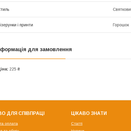
тиль
Святкови
ізерунки і принти
Горошок
нформація для замовлення
іна:
225 ₴
О ДЛЯ СПІВПРАЦІ
ЦІКАВО ЗНАТИ
та оплата
Статті
я та обмін
Новини