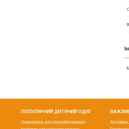
С
В
І
Ц
ПОПУЛЯРНИЙ ДИТЯЧИЙ ОДЯГ
ВАЖЛИВ
Позиціонери для новонародженого
Доставка 
Конверти для новонародженого
Поверненн