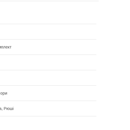
мплект
ьори
а, Рюші