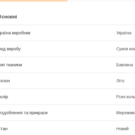
Основні
раїна виробник
Україна
ид виробу
Сукня ко
ип тканини
Бавовна
Сезон
Літо
олір
Різні кол
здоблення та прикраси
Мережив
Стан
Новий