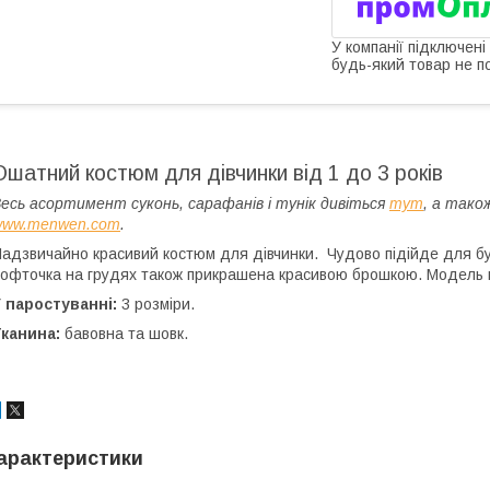
У компанії підключені
будь-який товар не п
Ошатний костюм для дівчинки від 1 до 3 років
есь асортимент суконь, сарафанів і тунік дивіться
тут
, а тако
www.menwen.com
.
адзвичайно красивий костюм для дівчинки. Чудово підійде для бу
офточка на грудях також прикрашена красивою брошкою. Модель по
 паростуванні:
3 розміри.
Тканина:
бавовна та шовк.
арактеристики