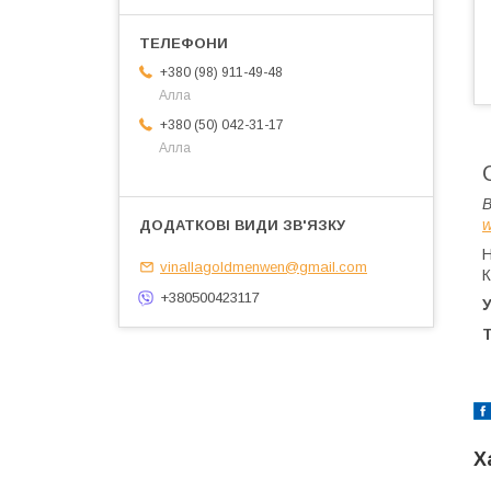
+380 (98) 911-49-48
Алла
+380 (50) 042-31-17
Алла
В
Н
vinallagoldmenwen@gmail.com
К
+380500423117
У
Х