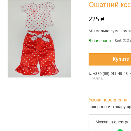
Ошатний кост
225 ₴
Мінімальна сума замов
В наявності
Код:
213-
Купити
+380 (98) 911-49-48
Алла
повернення товару п