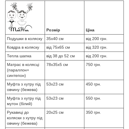
Розмір
Ціна
Подушки в коляску
35x40 см
від 200 грн.
Ковдра в коляску
від 75x65 см
від 320 грн.
Тепла шапка
від 38 до 52 см
від 200 грн.
Матрас в колясці
78x35x5 см
750 грн.
(параллон+
синтепон)
Муфта з хутру під
53х23 см
450 грн.
овчину (бежева)
Муфта з хутру під
53х23 см
550 грн.
мутон (білий)
Рукавиці до
20х25 см
350 грн.
коляски з хутру під
овчину (бежева)