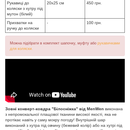
Рукавиці до
20х25 см
450 грн.
коляски з хутру під
мутон (білий)
Прихватки на
-
100 грн.
ручку до коляски
Можна підібрати в комплект шапочку, муфту або
рукавичками
для коляски.
Зовні конверт-ковдра "Білосніжка" від MenWen
виконана
з непромокальної плащової тканини високої якості, яка не
протікає навіть у саму мокру погоду! Внутрішній шар
виконаний з хутра під овчину (бежевий колір) або на хутрі під