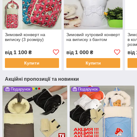
Зимовий конверт на
Зимовий хутровий конверт
Зимо
виписку (3 розміру)
на виписку з бантом
в ко
розм
1 100
1 000
від
₴
від
₴
від
Купити
Купити
Акційні пропозиції та новинки
Подарунок
Подарунок