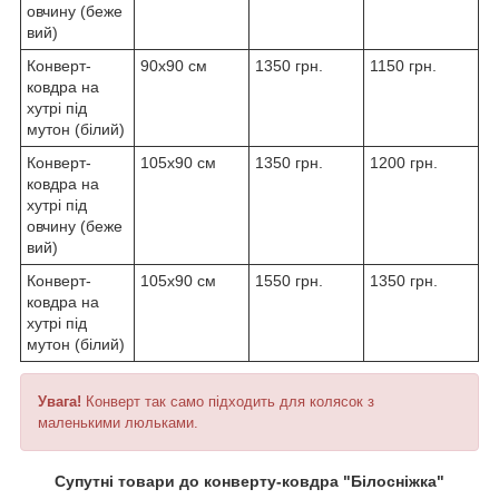
овчину (беже
вий)
Конверт-
90x90 см
1350 грн.
1150 грн.
ковдра на
хутрі під
мутон (білий)
Конверт-
105х90 см
1350 грн.
1200 грн.
ковдра на
хутрі під
овчину (беже
вий)
Конверт-
105х90 см
1550 грн.
1350 грн.
ковдра на
хутрі під
мутон (білий)
Увага!
Конверт так само підходить для колясок з
маленькими люльками.
Супутні товари до конверту-ковдра "Білосніжка"