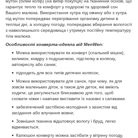
мутон (білий колір) (на вибір покупця) на тканинній основі, що
гарантує тепло та комфорт у подорожі та здоровий сон
Вашого малюка. Використання хутра під овчину або з хутра
під мутон попереджає перегрівання організму дитини в
тепліші дні, а холодну погоду, попереджає вбирання вологості
з навколишнього середовища і утримує постійну температуру
тіла малюка.
Особливості конверта-одеяла від MenWen:
Можна використовувати як конверт (спальний мішок),
килимок, ковдру з подушечкою, підстилку в коляску,
автокреслу або санки;
підходить для всіх типів дитячих колясок;
Можна використовувати для санок, при чому, як для
зовсім маленьких діток, а також для деток, які вміють
ходити, це регулюється блискавкою для того, щоб
сховати ніжки і навпаки виставити їх назовні з сапжками.
забезпечений застібкою-молодіння з захистом від
засідання або влучання вовни;
Зовнішня тканина відштовхує вологу і бруд, легко
відмивається;
Капюшон конверту можна застібати у вітрену погоду,