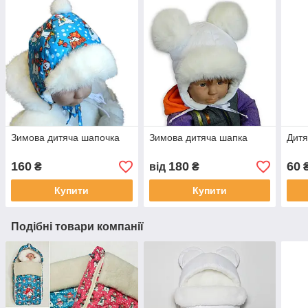
Зимова дитяча шапочка
Зимова дитяча шапка
Дит
160
180
60
₴
від
₴
Купити
Купити
Подібні товари компанії