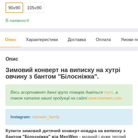
90х90
105х90
В наявності
Опис
Характеристики
Доставка
Оплата
Умови п
Опис
Зимовий конверт на виписку на хутрі
овчину з бантом "Білосніжка".
Весь асортимент даної групи товарів дивіться
тут
, а
також каталог нашої продукції на сайті
www.menwen.com
.
Instagram:
menwen_family
Купити зимовий дитячий конверт-ковдра на виписку з
бантом "Білосніжка" від MenWen
- модний і дуже теплий