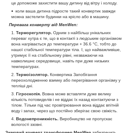
це допоможе захистити вашу дитину від вітру і холоду.
коли ваша дитина підросте такий конвертик завжди
можна застелити будинки на крісло або в машину.
Перевага конверту від MenWen:
Терморегулятор.
Одним з найбільш унікальних
переваг хутра є те, що в контакті з людським організмом
вона нагрівається до температури + 36.6 °C, тобто до
нашої стабільної температури тіла. І, що найважливіше,
утримує її на стабільному рівні, незважаючи на
навколишнє середовище, навіть при дуже низьких
температурах.
Термоізолятор.
Конвертика Запобігання
переохолодженню взимку або перегрівання організму у
тепліші дні.
Гігроскопія.
Вовна може вставляти дуже велику
кількість потовиделів і не віддає їх назад контактуючи з
тілом. Тільки під час провітрювання вона віддає впітній
воду і запах, через що постійно зберігає свою свіжість.
Водонепроникність.
Виробництво не пропускає
вологості ззовні.
Зимовий конверт трансформер MenWen
забезпечить